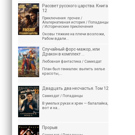
Рассвет русского царства. Книга
12
Приключения: прочее /
Альтернативная история / Попаданцы
/ Исторические приключения
Оковы тяжкие на плечи возложи,
Рабом вдали...
Случайный форс-мажор, или
Дракон в комплект ...
Любовная фантастика / Самиздат
План был гениален: выпить зелье
красоты,...
Двадцать два несчастья. Том 12
Самиздат / Попаданцы
В умелых руках и хрен — балалайка,
вот и на...
Прорыв