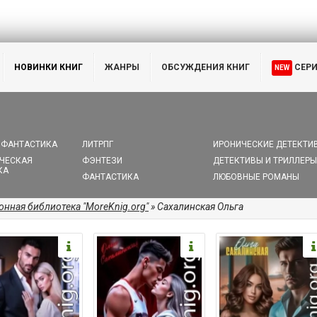
НОВИНКИ КНИГ
ЖАНРЫ
ОБСУЖДЕНИЯ КНИГ
СЕР
NEW
 ФАНТАСТИКА
ЛИТРПГ
ИРОНИЧЕСКИЕ ДЕТЕКТИ
ЧЕСКАЯ
ФЭНТЕЗИ
ДЕТЕКТИВЫ И ТРИЛЛЕРЫ
КА
ФАНТАСТИКА
ЛЮБОВНЫЕ РОМАНЫ
онная библиотека "MoreKnig.org"
» Сахалинская Ольга