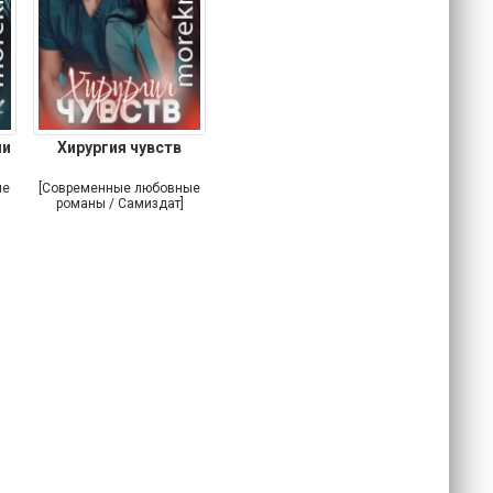
ми
Хирургия чувств
ые
[Современные любовные
романы / Самиздат]