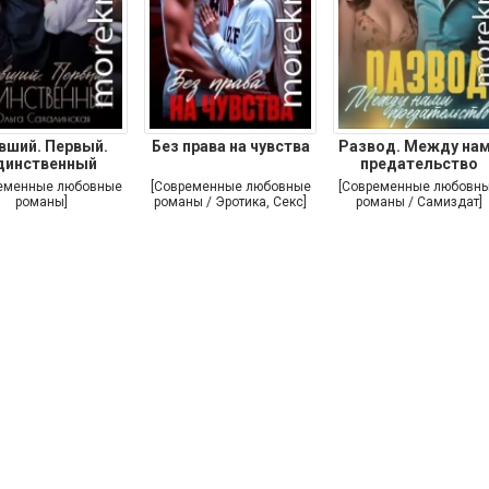
вший. Первый.
Без права на чувства
Развод. Между на
динственный
предательство
еменные любовные
[Современные любовные
[Современные любовн
романы]
романы / Эротика, Секс]
романы / Самиздат]