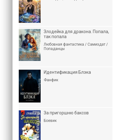
Злодейка для дракона. Попала,
так попала
Любовная фантастика / Самиздат /
Попаданцы
Идентификация Блэка
Фанфик
За пригоршню баксов
Боевик