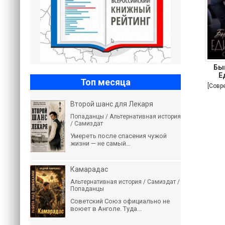
Бы
Е
Топ месяца
[Совр
Второй шанс для Лекаря
Попаданцы / Альтернативная история
/ Самиздат
Умереть после спасения чужой
жизни — не самый...
Камарадас
Альтернативная история / Самиздат /
Попаданцы
Советский Союз официально не
воюет в Анголе. Туда...