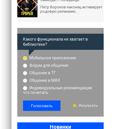
Самиздат / Попаданцы
Пётр Воронов наконец активирует
родовую реликвию...
Какого функционала не хватает в
библиотеке?
Мобильное приложение
Форум для общения
Общение в ТГ
Общение в MAX
Индивидуальные рекомендации
что почитать
Голосовать
Результаты
Новинки