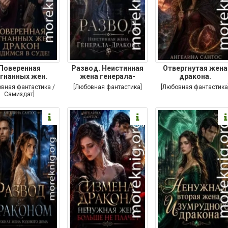
Поверенная
Развод. Неистинная
Отвергнутая жена
гнанных жен.
жена генерала-
дракона.
Дракон,
дракона
Хранительница
овная фантастика /
[Любовная фантастика]
[Любовная фантастика
Самиздат]