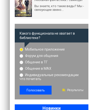
Любовная фантастика / Самиздат
Вы знаете, кто такие веды? Мы -
связующее звено...
Какого функционала не хватает в
библиотеке?
Мобильное приложение
Форум для общения
Общение в ТГ
Общение в MAX
Индивидуальные рекомендации
что почитать
Голосовать
Результаты
Новинки