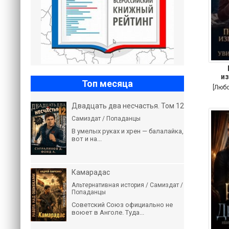
из
Топ месяца
[Люб
Двадцать два несчастья. Том 12
Самиздат / Попаданцы
В умелых руках и хрен — балалайка,
вот и на...
Камарадас
Альтернативная история / Самиздат /
Попаданцы
Советский Союз официально не
воюет в Анголе. Туда...