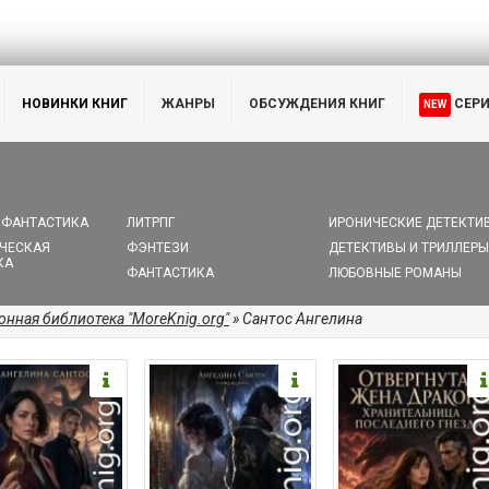
НОВИНКИ КНИГ
ЖАНРЫ
ОБСУЖДЕНИЯ КНИГ
СЕР
NEW
 ФАНТАСТИКА
ЛИТРПГ
ИРОНИЧЕСКИЕ ДЕТЕКТИ
ЧЕСКАЯ
ФЭНТЕЗИ
ДЕТЕКТИВЫ И ТРИЛЛЕРЫ
КА
ФАНТАСТИКА
ЛЮБОВНЫЕ РОМАНЫ
онная библиотека "MoreKnig.org"
» Сантос Ангелина