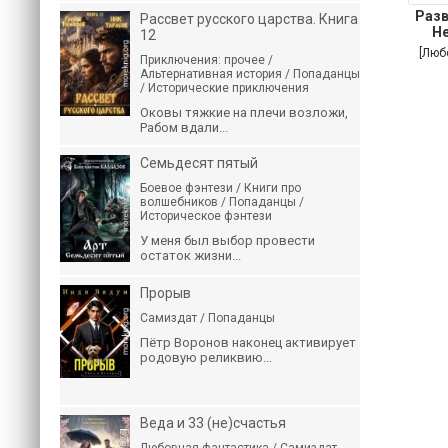
Разв
Рассвет русского царства. Книга
Н
12
[Люб
Приключения: прочее /
Альтернативная история / Попаданцы
/ Исторические приключения
Оковы тяжкие на плечи возложи,
Рабом вдали...
Семьдесят пятый
Боевое фэнтези / Книги про
волшебников / Попаданцы /
Историческое фэнтези
У меня был выбор провести
остаток жизни...
Прорыв
Самиздат / Попаданцы
Пётр Воронов наконец активирует
родовую реликвию...
Веда и 33 (не)счастья