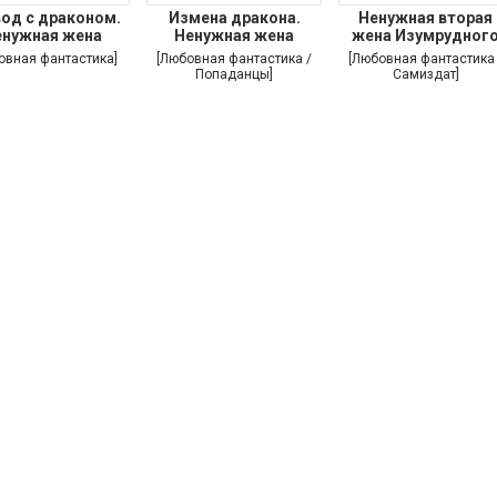
од с драконом.
Измена дракона.
Ненужная вторая
енужная жена
Ненужная жена
жена Изумрудног
больше не
дракона
овная фантастика]
[Любовная фантастика /
[Любовная фантастика 
Попаданцы]
Самиздат]