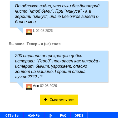
По обложке видно, что очки без диоптрий,
чисто "чтоб были". При "минусе" - а а
героини "минус", иначе без очков видела б
более-мен ...
L
02.08.2026
Бывшие. Теперь я (не) твоя
200 страниц непрекращающейся
истерики. "Герой" прекрасен как никогда -
истерит, бычит, угрожает, опасно
гоняет на машине. Героиня слегка
лучше????‍♀️? ...
Анн
02.08.2026
Смотреть все
ОТЗЫВЫ
ЖАНРЫ
@
FAQ
OPDS