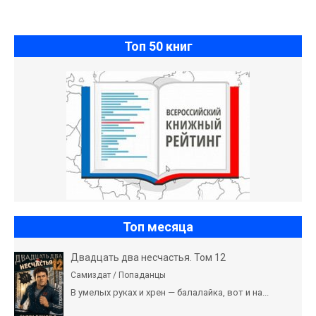
Топ 50 книг
Топ месяца
Двадцать два несчастья. Том 12
Самиздат / Попаданцы
В умелых руках и хрен — балалайка, вот и на...