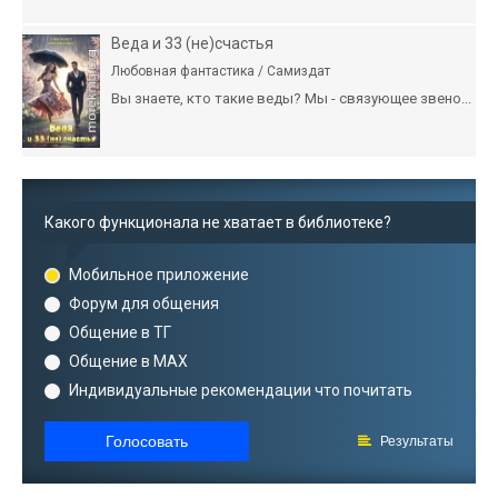
Веда и 33 (не)счастья
Любовная фантастика / Самиздат
Вы знаете, кто такие веды? Мы - связующее звено...
Какого функционала не хватает в библиотеке?
Мобильное приложение
Форум для общения
Общение в ТГ
Общение в MAX
Индивидуальные рекомендации что почитать
Голосовать
Результаты