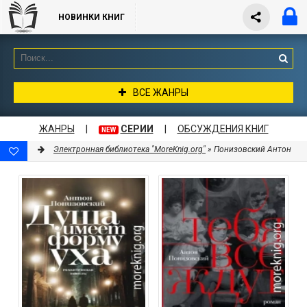
НОВИНКИ КНИГ
ВСЕ ЖАНРЫ
ЖАНРЫ
|
СЕРИИ
|
ОБСУЖДЕНИЯ КНИГ
NEW
Электронная библиотека "MoreKnig.org"
» Понизовский Антон