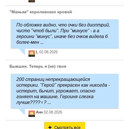
"Маньяк" королевских кровей
По обложке видно, что очки без диоптрий,
чисто "чтоб были". При "минусе" - а а
героини "минус", иначе без очков видела б
более-мен ...
L
02.08.2026
Бывшие. Теперь я (не) твоя
200 страниц непрекращающейся
истерики. "Герой" прекрасен как никогда -
истерит, бычит, угрожает, опасно
гоняет на машине. Героиня слегка
лучше????‍♀️? ...
Анн
02.08.2026
Смотреть все