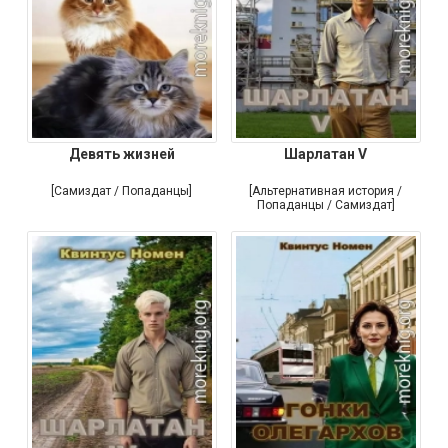
Девять жизней
Шарлатан V
[Самиздат / Попаданцы]
[Альтернативная история /
Попаданцы / Самиздат]