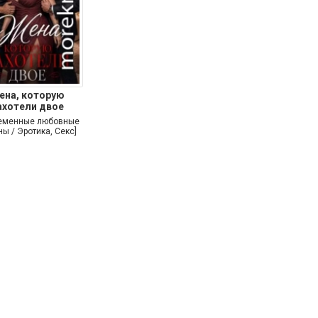
ена, которую
ахотели двое
еменные любовные
ы / Эротика, Секс]