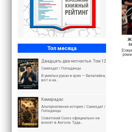
Ж
з
Топ месяца
[Совр
роман
Двадцать два несчастья. Том 12
Самиздат / Попаданцы
В умелых руках и хрен — балалайка,
вот и на...
Камарадас
Альтернативная история / Самиздат /
Попаданцы
Советский Союз официально не
воюет в Анголе. Туда...