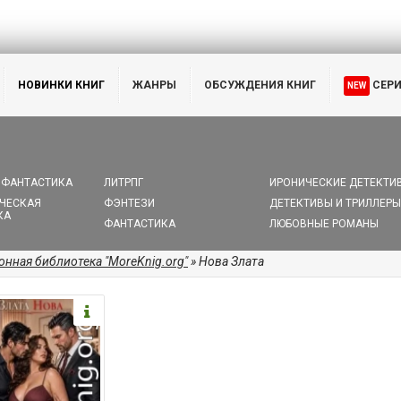
НОВИНКИ КНИГ
ЖАНРЫ
ОБСУЖДЕНИЯ КНИГ
СЕР
NEW
 ФАНТАСТИКА
ЛИТРПГ
ИРОНИЧЕСКИЕ ДЕТЕКТИ
ЧЕСКАЯ
ФЭНТЕЗИ
ДЕТЕКТИВЫ И ТРИЛЛЕРЫ
КА
ФАНТАСТИКА
ЛЮБОВНЫЕ РОМАНЫ
онная библиотека "MoreKnig.org"
» Нова Злата