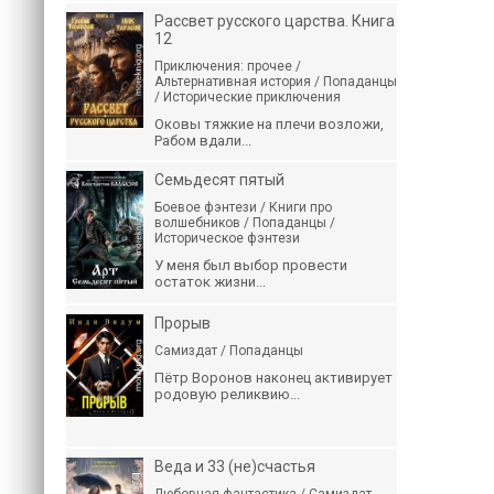
Рассвет русского царства. Книга
12
Приключения: прочее /
Альтернативная история / Попаданцы
/ Исторические приключения
Оковы тяжкие на плечи возложи,
Рабом вдали...
Семьдесят пятый
Боевое фэнтези / Книги про
волшебников / Попаданцы /
Историческое фэнтези
У меня был выбор провести
остаток жизни...
Прорыв
Самиздат / Попаданцы
Пётр Воронов наконец активирует
родовую реликвию...
Веда и 33 (не)счастья