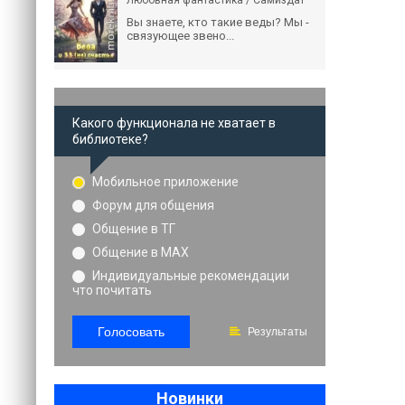
Любовная фантастика / Самиздат
Вы знаете, кто такие веды? Мы -
связующее звено...
Какого функционала не хватает в
библиотеке?
Мобильное приложение
Форум для общения
Общение в ТГ
Общение в MAX
Индивидуальные рекомендации
что почитать
Голосовать
Результаты
Новинки