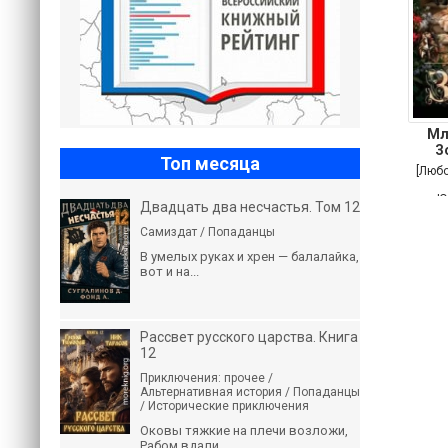
Мл
З
Топ месяца
[Люб
Ю
Двадцать два несчастья. Том 12
Самиздат / Попаданцы
В умелых руках и хрен — балалайка,
вот и на...
Рассвет русского царства. Книга
12
Приключения: прочее /
Альтернативная история / Попаданцы
/ Исторические приключения
Оковы тяжкие на плечи возложи,
Рабом вдали...