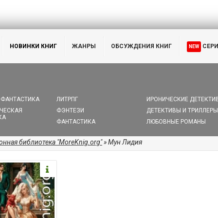
НОВИНКИ КНИГ
ЖАНРЫ
ОБСУЖДЕНИЯ КНИГ
СЕР
NEW
 ФАНТАСТИКА
ЛИТРПГ
ИРОНИЧЕСКИЕ ДЕТЕКТИ
ЧЕСКАЯ
ФЭНТЕЗИ
ДЕТЕКТИВЫ И ТРИЛЛЕРЫ
КА
ФАНТАСТИКА
ЛЮБОВНЫЕ РОМАНЫ
онная библиотека "MoreKnig.org"
» Мун Лидия