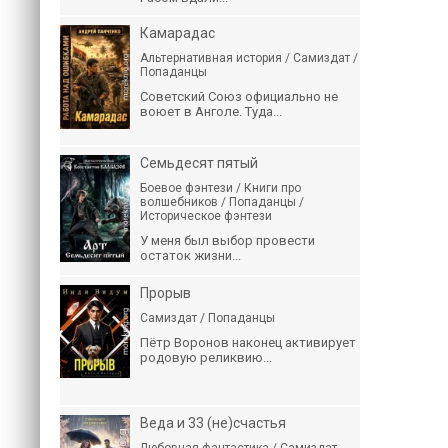
Камарадас
Альтернативная история / Самиздат /
Попаданцы
Советский Союз официально не
воюет в Анголе. Туда...
Семьдесят пятый
Боевое фэнтези / Книги про
волшебников / Попаданцы /
Историческое фэнтези
У меня был выбор провести
остаток жизни...
Прорыв
Самиздат / Попаданцы
Пётр Воронов наконец активирует
родовую реликвию...
Веда и 33 (не)счастья