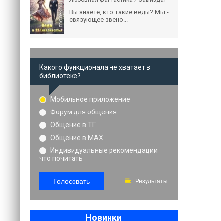
Любовная фантастика / Самиздат
Вы знаете, кто такие веды? Мы -
связующее звено...
Какого функционала не хватает в
библиотеке?
Мобильное приложение
Форум для общения
Общение в ТГ
Общение в MAX
Индивидуальные рекомендации
что почитать
Голосовать
Результаты
Новинки