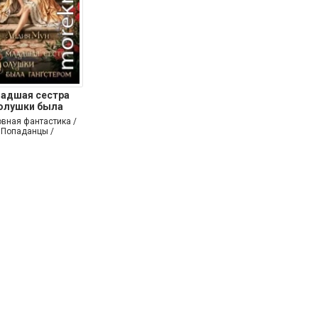
адшая сестра
олушки была
гангстером
овная фантастика /
Попаданцы /
мористическая
фантастика]