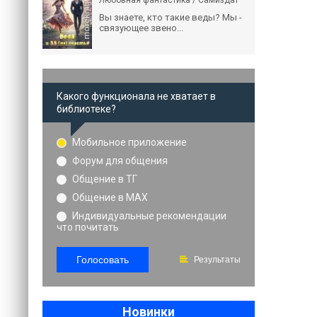
Любовная фантастика / Самиздат
Вы знаете, кто такие веды? Мы -
связующее звено...
Какого функционала не хватает в
библиотеке?
Мобильное приложение
Форум для общения
Общение в ТГ
Общение в MAX
Индивидуальные рекомендации
что почитать
Голосовать
Результаты
Новинки