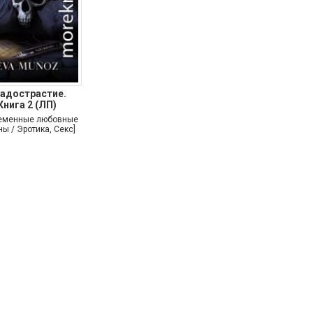
адострастие.
Книга 2 (ЛП)
еменные любовные
ы / Эротика, Секс]