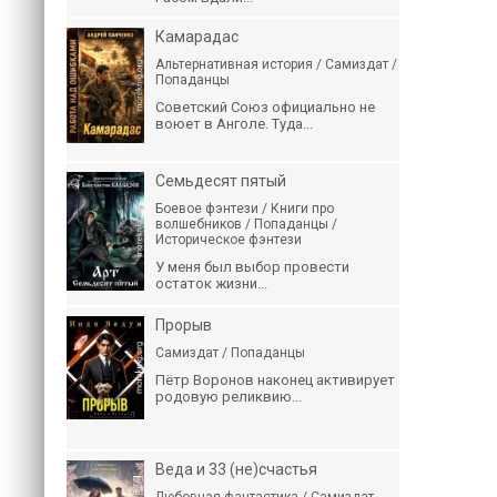
Камарадас
Альтернативная история / Самиздат /
Попаданцы
Советский Союз официально не
воюет в Анголе. Туда...
Семьдесят пятый
Боевое фэнтези / Книги про
волшебников / Попаданцы /
Историческое фэнтези
У меня был выбор провести
остаток жизни...
Прорыв
Самиздат / Попаданцы
Пётр Воронов наконец активирует
родовую реликвию...
Веда и 33 (не)счастья