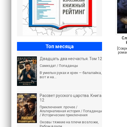
Сл
Топ месяца
[Совр
роман
Двадцать два несчастья. Том 12
Самиздат / Попаданцы
В умелых руках и хрен — балалайка,
вот и на...
Рассвет русского царства. Книга
12
Приключения: прочее /
Альтернативная история / Попаданцы
/ Исторические приключения
Оковы тяжкие на плечи возложи,
Рабом вдали...