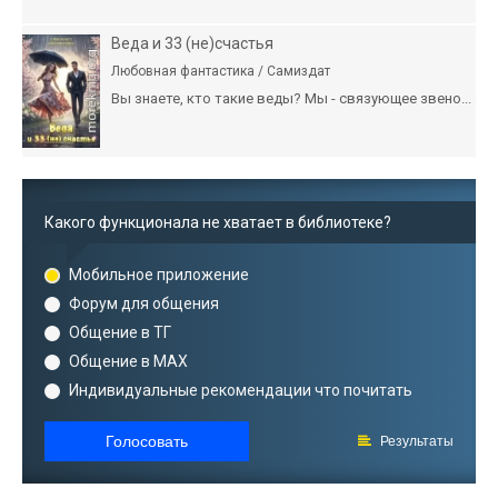
Веда и 33 (не)счастья
Любовная фантастика / Самиздат
Вы знаете, кто такие веды? Мы - связующее звено...
Какого функционала не хватает в библиотеке?
Мобильное приложение
Форум для общения
Общение в ТГ
Общение в MAX
Индивидуальные рекомендации что почитать
Голосовать
Результаты