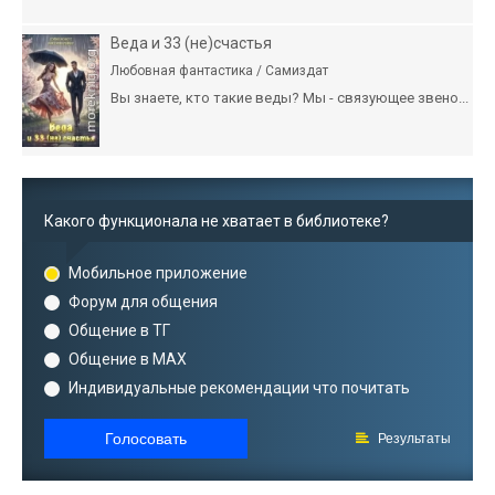
Веда и 33 (не)счастья
Любовная фантастика / Самиздат
Вы знаете, кто такие веды? Мы - связующее звено...
Какого функционала не хватает в библиотеке?
Мобильное приложение
Форум для общения
Общение в ТГ
Общение в MAX
Индивидуальные рекомендации что почитать
Голосовать
Результаты