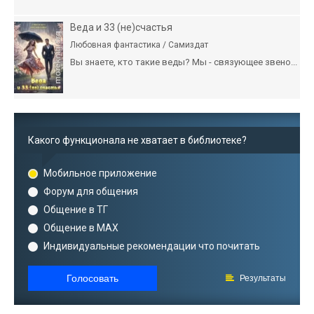
Веда и 33 (не)счастья
Любовная фантастика / Самиздат
Вы знаете, кто такие веды? Мы - связующее звено...
Какого функционала не хватает в библиотеке?
Мобильное приложение
Форум для общения
Общение в ТГ
Общение в MAX
Индивидуальные рекомендации что почитать
Голосовать
Результаты