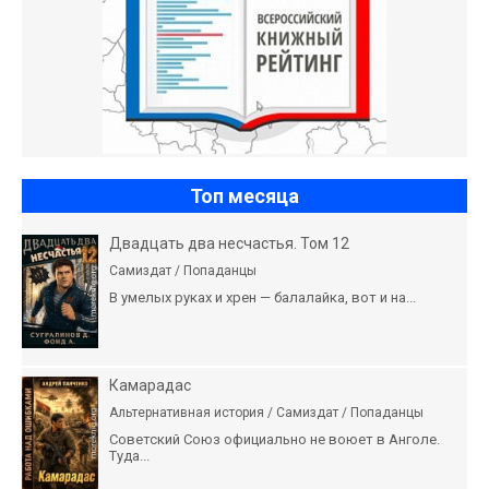
Топ месяца
Двадцать два несчастья. Том 12
Самиздат / Попаданцы
В умелых руках и хрен — балалайка, вот и на...
Камарадас
Альтернативная история / Самиздат / Попаданцы
Советский Союз официально не воюет в Анголе.
Туда...