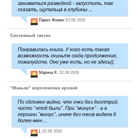
заниматься разведкой - запустить, так
сказать, щупальца в глубины ...
Павел Фомин
03.08.2026
Системный тактик
Понравилась книга. У кого есть такая
возможность скиньте сюда продолжение,
пожалуйста. Оно уже есть, но не здесь((.
Марина К.
02.08.2026
"Маньяк" королевских кровей
По обложке видно, что очки без диоптрий,
чисто "чтоб были". При "минусе" - а а
героини "минус", иначе без очков видела б
более-мен ...
L
02.08.2026