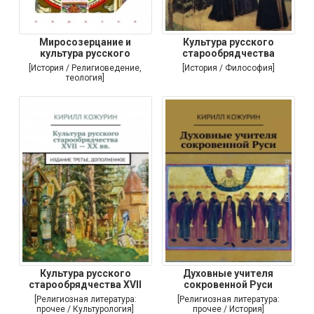
Миросозерцание и
Культура русского
культура русского
старообрядчества
[История / Религиоведение,
[История / Философия]
теология]
Культура русского
Духовные учителя
старообрядчества XVII
сокровенной Руси
[Религиозная литература:
[Религиозная литература:
прочее / Культурология]
прочее / История]