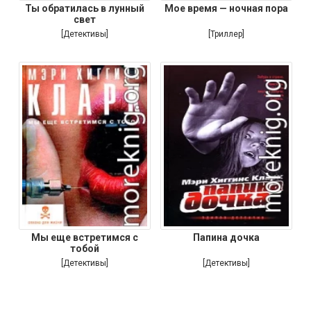
Ты обратилась в лунный
Мое время — ночная пора
свет
[Детективы]
[Триллер]
Мы еще встретимся с
Папина дочка
тобой
[Детективы]
[Детективы]