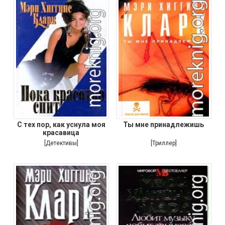
С тех пор, как уснула моя
Ты мне принадлежишь
красавица
[Детективы]
[Триллер]