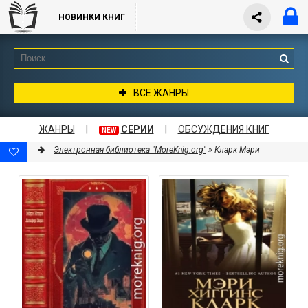
НОВИНКИ КНИГ
ВСЕ ЖАНРЫ
ЖАНРЫ
|
СЕРИИ
|
ОБСУЖДЕНИЯ КНИГ
NEW
Электронная библиотека "MoreKnig.org"
» Кларк Мэри