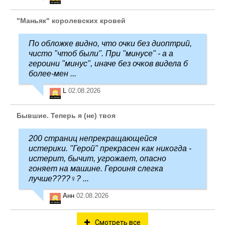
"Маньяк" королевских кровей
По обложке видно, что очки без диоптрий,
чисто "чтоб были". При "минусе" - а а
героини "минус", иначе без очков видела б
более-мен ...
L
02.08.2026
Бывшие. Теперь я (не) твоя
200 страниц непрекращающейся
истерики. "Герой" прекрасен как никогда -
истерит, бычит, угрожает, опасно
гоняет на машине. Героиня слегка
лучше????‍♀️? ...
Анн
02.08.2026
Смотреть все