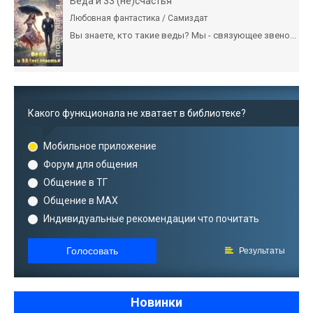
Веда и 33 (не)счастья
Любовная фантастика / Самиздат
Вы знаете, кто такие веды? Мы - связующее звено...
Какого функционала не хватает в библиотеке?
Мобильное приложение
Форум для общения
Общение в ТГ
Общение в MAX
Индивидуальные рекомендации что почитать
Голосовать
Результаты
Новинки