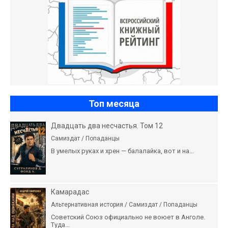
Топ месяца
Двадцать два несчастья. Том 12
Самиздат / Попаданцы
В умелых руках и хрен — балалайка, вот и на...
Камарадас
Альтернативная история / Самиздат / Попаданцы
Советский Союз официально не воюет в Анголе.
Туда...