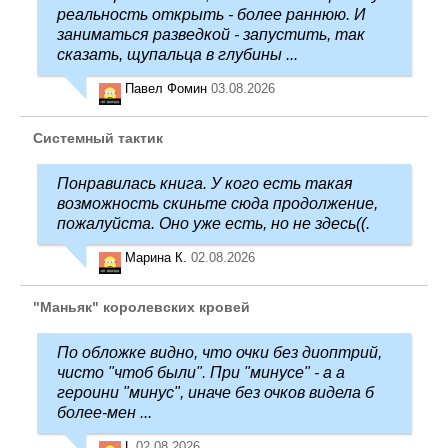
реальность открыть - более раннюю. И
заниматься разведкой - запустить, так
сказать, щупальца в глубины ...
Павел Фомин
03.08.2026
Системный тактик
Понравилась книга. У кого есть такая
возможность скиньте сюда продолжение,
пожалуйста. Оно уже есть, но не здесь((.
Марина К.
02.08.2026
"Маньяк" королевских кровей
По обложке видно, что очки без диоптрий,
чисто "чтоб были". При "минусе" - а а
героини "минус", иначе без очков видела б
более-мен ...
L
02.08.2026