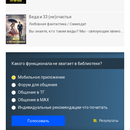
Веда и 33 (не)счастья
Любовная фантастика / Самиздат
Вы знаете, кто такие веды? Мы - связующее звено...
Какого функционала не хватает в библиотеке?
Мобильное приложение
Форум для общения
Общение в ТГ
Общение в MAX
Индивидуальные рекомендации что почитать
Голосовать
Результаты