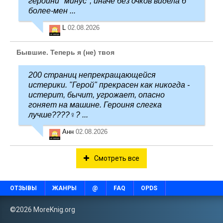
героини "минус", иначе без очков видела б
более-мен ...
L
02.08.2026
Бывшие. Теперь я (не) твоя
200 страниц непрекращающейся
истерики. "Герой" прекрасен как никогда -
истерит, бычит, угрожает, опасно
гоняет на машине. Героиня слегка
лучше????‍♀️? ...
Анн
02.08.2026
Смотреть все
ОТЗЫВЫ
ЖАНРЫ
@
FAQ
OPDS
©2026 MoreKnig.org