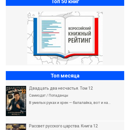
Топ 50 книг
Топ месяца
Двадцать два несчастья. Том 12
Самиздат / Попаданцы
В умелых руках и хрен — балалайка, вот и на...
Рассвет русского царства. Книга 12