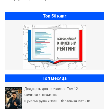
Любовная фантастика]
Топ 50 книг
Топ месяца
Двадцать два несчастья. Том 12
Самиздат / Попаданцы
В умелых руках и хрен — балалайка, вот и на...