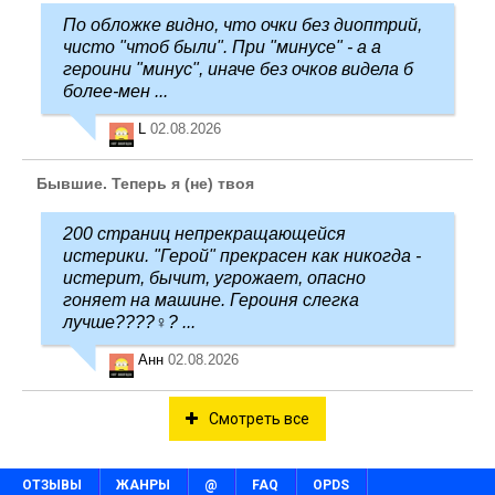
По обложке видно, что очки без диоптрий,
чисто "чтоб были". При "минусе" - а а
героини "минус", иначе без очков видела б
более-мен ...
L
02.08.2026
Бывшие. Теперь я (не) твоя
200 страниц непрекращающейся
истерики. "Герой" прекрасен как никогда -
истерит, бычит, угрожает, опасно
гоняет на машине. Героиня слегка
лучше????‍♀️? ...
Анн
02.08.2026
Смотреть все
ОТЗЫВЫ
ЖАНРЫ
@
FAQ
OPDS