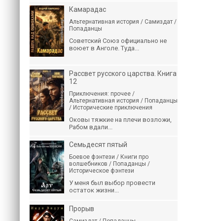
Камарадас
Альтернативная история / Самиздат /
Попаданцы
Советский Союз официально не
воюет в Анголе. Туда...
Рассвет русского царства. Книга
12
Приключения: прочее /
Альтернативная история / Попаданцы
/ Исторические приключения
Оковы тяжкие на плечи возложи,
Рабом вдали...
Семьдесят пятый
Боевое фэнтези / Книги про
волшебников / Попаданцы /
Историческое фэнтези
У меня был выбор провести
остаток жизни...
Прорыв