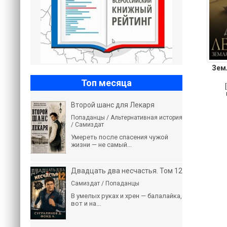
Зем
Топ месяца
Второй шанс для Лекаря
Попаданцы / Альтернативная история
/ Самиздат
Умереть после спасения чужой
жизни — не самый...
Двадцать два несчастья. Том 12
Самиздат / Попаданцы
В умелых руках и хрен — балалайка,
вот и на...