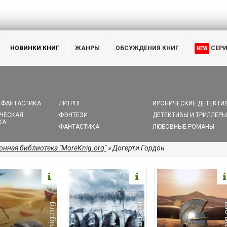
НОВИНКИ КНИГ
ЖАНРЫ
ОБСУЖДЕНИЯ КНИГ
СЕР
NEW
 ФАНТАСТИКА
ЛИТРПГ
ИРОНИЧЕСКИЕ ДЕТЕКТИ
ЧЕСКАЯ
ФЭНТЕЗИ
ДЕТЕКТИВЫ И ТРИЛЛЕРЫ
КА
ФАНТАСТИКА
ЛЮБОВНЫЕ РОМАНЫ
онная библиотека "MoreKnig.org"
» Догерти Гордон