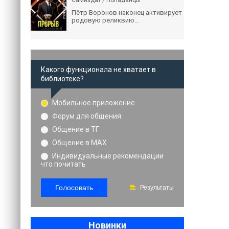
Самиздат / Попаданцы
Пётр Воронов наконец активирует
родовую реликвию...
Какого функционала не хватает в
библиотеке?
Мобильное приложение
Форум для общения
Общение в ТГ
Общение в MAX
Индивидуальные рекомендации
что почитать
Голосовать
Результаты
Новинки