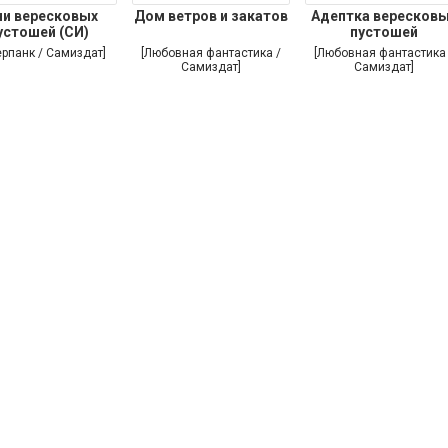
ни вересковых
Дом ветров и закатов
Адептка вересков
устошей (СИ)
пустошей
ерпанк / Самиздат]
[Любовная фантастика /
[Любовная фантастика 
Самиздат]
Самиздат]