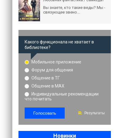
Любовная фантастика / Самиздат
Вы знаете, кто такие веды? Мы -
связующее звено...
Какого функционала не хватает в
библиотеке?
Мобильное приложение
Форум для общения
Общение в ТГ
Общение в MAX
Индивидуальные рекомендации
что почитать
Голосовать
Результаты
Новинки