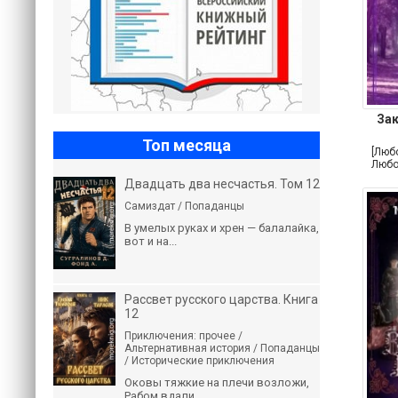
За
Топ месяца
[Люб
Любо
Двадцать два несчастья. Том 12
Самиздат / Попаданцы
В умелых руках и хрен — балалайка,
вот и на...
Рассвет русского царства. Книга
12
Приключения: прочее /
Альтернативная история / Попаданцы
/ Исторические приключения
Оковы тяжкие на плечи возложи,
Рабом вдали...