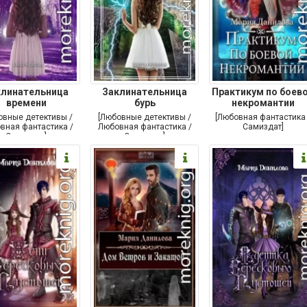
клинательница
Заклинательница
Практикум по боево
времени
бурь
некромантии
овные детективы /
[Любовные детективы /
[Любовная фантастика 
вная фантастика /
Любовная фантастика /
Самиздат]
Самиздат]
Самиздат]