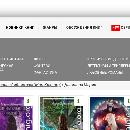
НОВИНКИ КНИГ
ЖАНРЫ
ОБСУЖДЕНИЯ КНИГ
СЕР
NEW
 ФАНТАСТИКА
ЛИТРПГ
ИРОНИЧЕСКИЕ ДЕТЕКТИ
ЧЕСКАЯ
ФЭНТЕЗИ
ДЕТЕКТИВЫ И ТРИЛЛЕРЫ
КА
ФАНТАСТИКА
ЛЮБОВНЫЕ РОМАНЫ
онная библиотека "MoreKnig.org"
» Данилова Мария