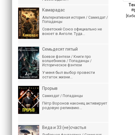
Те
п
Камарадас
[Киб
Альтернативная история / Самиздат /
Попаданцы
Советский Союз официально не
воюет в Анголе. Туда...
Семьдесят пятый
Боевое фэнтези / Книги про
волшебников / Попаданцы /
Историческое фэнтези
У меня был выбор провести
остаток жизни...
Прорыв
Самиздат / Попаданцы
Пётр Воронов наконец активирует
родовую реликвию...
Веда и 33 (не)счастья