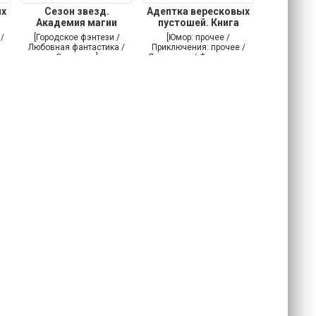
ых
Сезон звезд.
Адептка вересковых
Академия магии
пустошей. Книга
/
[Городское фэнтези /
[Юмор: прочее /
Любовная фантастика /
Приключения: прочее /
Самиздат]
Детективы / Фантастика:
прочее]