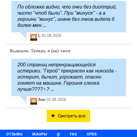
По обложке видно, что очки без диоптрий,
чисто "чтоб были". При "минусе" - а а
героини "минус", иначе без очков видела б
более-мен ...
L
02.08.2026
Бывшие. Теперь я (не) твоя
200 страниц непрекращающейся
истерики. "Герой" прекрасен как никогда -
истерит, бычит, угрожает, опасно
гоняет на машине. Героиня слегка
лучше????‍♀️? ...
Анн
02.08.2026
Смотреть все
ОТЗЫВЫ
ЖАНРЫ
@
FAQ
OPDS