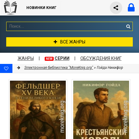
НОВИНКИ КНИГ
ВСЕ ЖАНРЫ
ЖАНРЫ
|
СЕРИИ
|
ОБСУЖДЕНИЯ КНИГ
NEW
Электронная библиотека "MoreKnig.org"
» Гойда Никифор