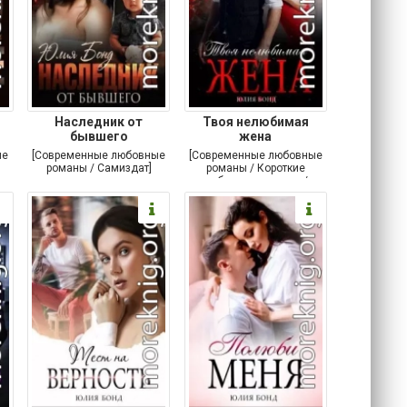
Наследник от
Твоя нелюбимая
бывшего
жена
ые
[Современные любовные
[Современные любовные
романы / Самиздат]
романы / Короткие
любовные романы /
Самиздат]