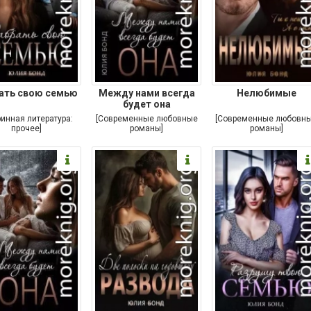
ать свою семью
Между нами всегда
Нелюбимые
будет она
ринная литература:
[Современные любовные
[Современные любовн
прочее]
романы]
романы]