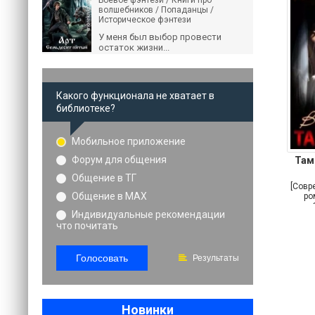
Боевое фэнтези / Книги про
волшебников / Попаданцы /
Историческое фэнтези
У меня был выбор провести
остаток жизни...
Какого функционала не хватает в
библиотеке?
Мобильное приложение
Форум для общения
Там
Общение в ТГ
[Совр
Общение в MAX
ро
лю
Индивидуальные рекомендации
что почитать
Голосовать
Результаты
Новинки