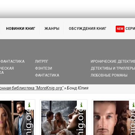
НОВИНКИ КНИГ
ЖАНРЫ
ОБСУЖДЕНИЯ КНИГ
СЕР
NEW
 ФАНТАСТИКА
ЛИТРПГ
ИРОНИЧЕСКИЕ ДЕТЕКТИ
ЧЕСКАЯ
ФЭНТЕЗИ
ДЕТЕКТИВЫ И ТРИЛЛЕРЫ
КА
ФАНТАСТИКА
ЛЮБОВНЫЕ РОМАНЫ
онная библиотека "MoreKnig.org"
» Бонд Юлия