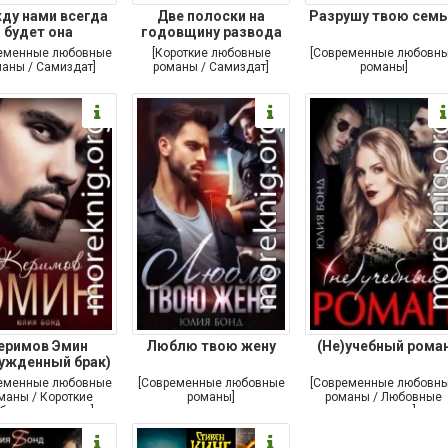
ду нами всегда
Две полоски на
Разрушу твою сем
будет она
годовщину развода
еменные любовные
[Короткие любовные
[Современные любовн
аны / Самиздат]
романы / Самиздат]
романы]
еримов Эмин
Люблю твою жену
(Не)учебный рома
ужденный брак)
еменные любовные
[Современные любовные
[Современные любовн
маны / Короткие
романы]
романы / Любовные
бовные романы]
детективы]