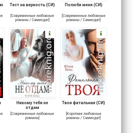
ью
Тест на верность (СИ)
Полюби меня (СИ)
ые
[Современные любовные
[Современные любовные
романы / Самиздат]
романы / Самиздат]
н
Никому тебя не
Твоя фатальная (СИ)
отдам
ые
[Современные любовные
[Короткие любовные
романы]
романы / Самиздат]