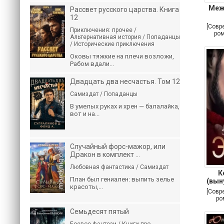
Меж
Рассвет русского царства. Книга
12
[Совр
Приключения: прочее /
ром
Альтернативная история / Попаданцы
/ Исторические приключения
Оковы тяжкие на плечи возложи,
Рабом вдали...
Двадцать два несчастья. Том 12
Самиздат / Попаданцы
В умелых руках и хрен — балалайка,
вот и на...
Случайный форс-мажор, или
Дракон в комплект ...
Любовная фантастика / Самиздат
К
План был гениален: выпить зелье
(вын
красоты,...
[Совр
ро
лю
Семьдесят пятый