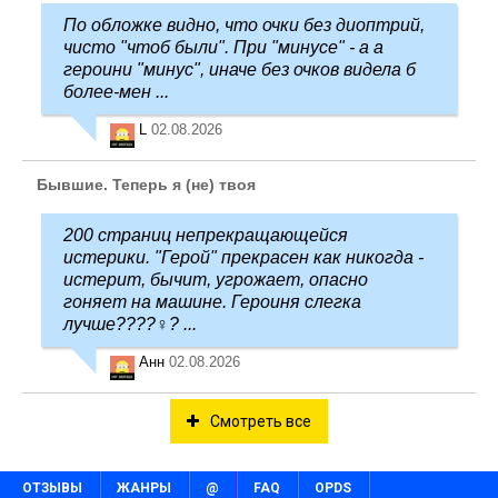
По обложке видно, что очки без диоптрий,
чисто "чтоб были". При "минусе" - а а
героини "минус", иначе без очков видела б
более-мен ...
L
02.08.2026
Бывшие. Теперь я (не) твоя
200 страниц непрекращающейся
истерики. "Герой" прекрасен как никогда -
истерит, бычит, угрожает, опасно
гоняет на машине. Героиня слегка
лучше????‍♀️? ...
Анн
02.08.2026
Смотреть все
ОТЗЫВЫ
ЖАНРЫ
@
FAQ
OPDS