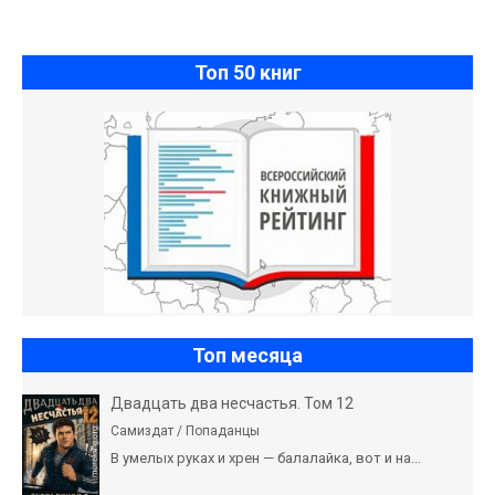
Топ 50 книг
Топ месяца
Двадцать два несчастья. Том 12
Самиздат / Попаданцы
В умелых руках и хрен — балалайка, вот и на...