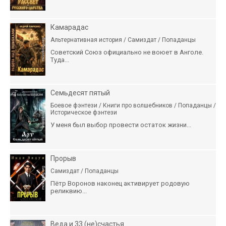
Камарадас
Альтернативная история / Самиздат / Попаданцы
Советский Союз официально не воюет в Анголе.
Туда...
Семьдесят пятый
Боевое фэнтези / Книги про волшебников / Попаданцы /
Историческое фэнтези
У меня был выбор провести остаток жизни...
Прорыв
Самиздат / Попаданцы
Пётр Воронов наконец активирует родовую
реликвию...
Веда и 33 (не)счастья