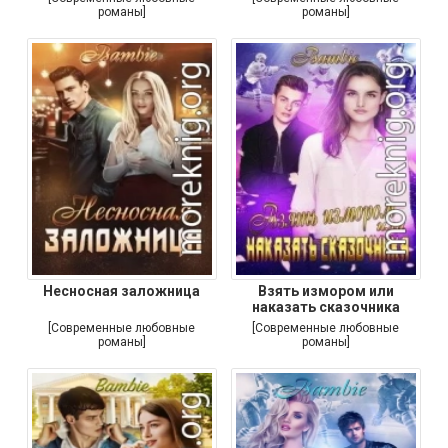
романы]
романы]
Несносная заложница
Взять измором или
наказать сказочника
[Современные любовные
[Современные любовные
романы]
романы]