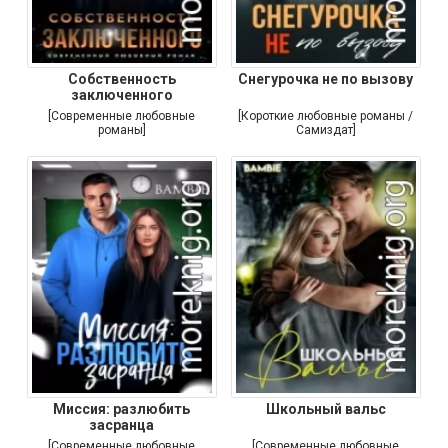
Собственность
Снегурочка не по вызову
заключенного
[Современные любовные
[Короткие любовные романы /
романы]
Самиздат]
Миссия: разлюбить
Школьный вальс
засранца
[Современные любовные
[Современные любовные