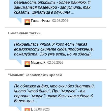
реальность открыть - более раннюю. И
заниматься разведкой - запустить, так
сказать, щупальца в глубины ...
Павел Фомин
03.08.2026
Системный тактик
Понравилась книга. У кого есть такая
возможность скиньте сюда продолжение,
пожалуйста. Оно уже есть, но не здесь((.
Марина К.
02.08.2026
"Маньяк" королевских кровей
По обложке видно, что очки без диоптрий,
чисто "чтоб были". При "минусе" - а а
героини "минус", иначе без очков видела б
более-мен ...
L
02.08.2026