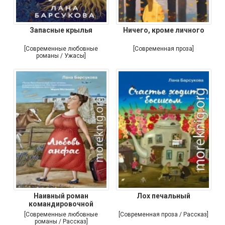
Запасные крылья
Ничего, кроме личного
[Современные любовные
[Современная проза]
романы / Ужасы]
Наивный роман
Лох печальный
командировочной
женщины
[Современные любовные
[Современная проза / Рассказ]
романы / Рассказ]