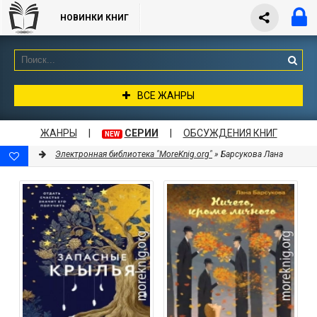
НОВИНКИ КНИГ
ВСЕ ЖАНРЫ
ЖАНРЫ
|
СЕРИИ
|
ОБСУЖДЕНИЯ КНИГ
NEW
Электронная библиотека "MoreKnig.org"
» Барсукова Лана