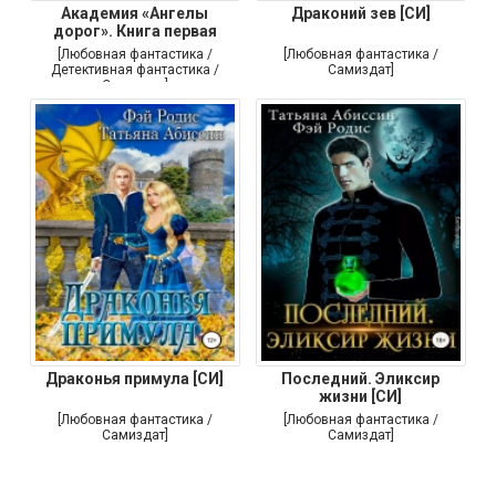
Академия «Ангелы
Драконий зев [СИ]
дорог». Книга первая
[Любовная фантастика /
[Любовная фантастика /
Детективная фантастика /
Самиздат]
Самиздат]
Драконья примула [СИ]
Последний. Эликсир
жизни [СИ]
[Любовная фантастика /
[Любовная фантастика /
Самиздат]
Самиздат]