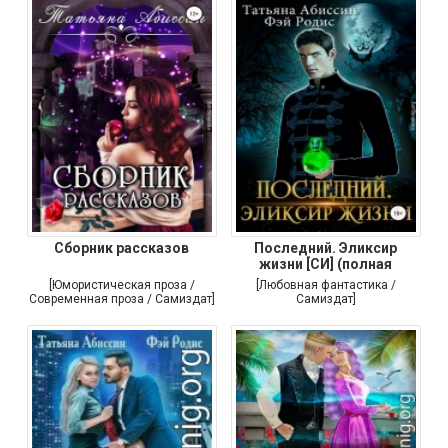
Сборник рассказов
Последний. Эликсир
жизни [СИ] (полная
[Юмористическая проза /
[Любовная фантастика /
Современная проза / Самиздат]
Самиздат]