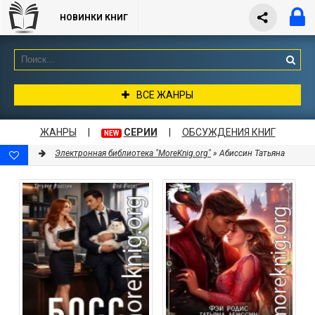
НОВИНКИ КНИГ
ВСЕ ЖАНРЫ
ЖАНРЫ
|
СЕРИИ
|
ОБСУЖДЕНИЯ КНИГ
NEW
Электронная библиотека "MoreKnig.org"
» Абиссин Татьяна