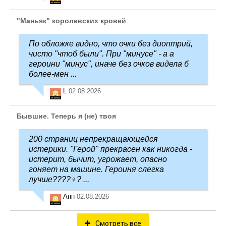
"Маньяк" королевских кровей
По обложке видно, что очки без диоптрий,
чисто "чтоб были". При "минусе" - а а
героини "минус", иначе без очков видела б
более-мен ...
L
02.08.2026
Бывшие. Теперь я (не) твоя
200 страниц непрекращающейся
истерики. "Герой" прекрасен как никогда -
истерит, бычит, угрожает, опасно
гоняет на машине. Героиня слегка
лучше????‍♀️? ...
Анн
02.08.2026
Смотреть все