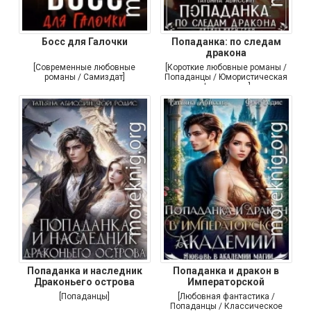
Босс для Галочки
Попаданка: по следам
дракона
[Современные любовные
[Короткие любовные романы /
романы / Самиздат]
Попаданцы / Юмористическая
фантастика]
Попаданка и наследник
Попаданка и дракон в
Драконьего острова
Императорской
[Попаданцы]
[Любовная фантастика /
Попаданцы / Классическое