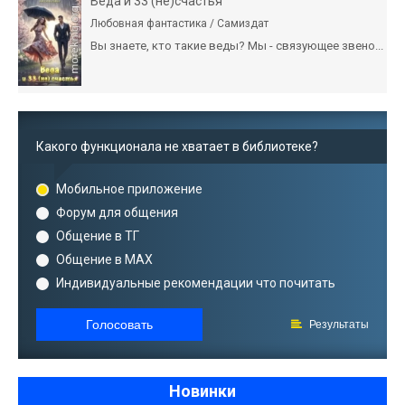
Веда и 33 (не)счастья
Любовная фантастика / Самиздат
Вы знаете, кто такие веды? Мы - связующее звено...
Какого функционала не хватает в библиотеке?
Мобильное приложение
Форум для общения
Общение в ТГ
Общение в MAX
Индивидуальные рекомендации что почитать
Голосовать
Результаты
Новинки