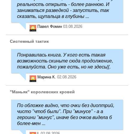
реальность открыть - более раннюю. И
заниматься разведкой - запустить, так
сказать, щупальца в глубины ...
Павел Фомин
03.08.2026
Системный тактик
Понравилась книга. У кого есть такая
возможность скиньте сюда продолжение,
пожалуйста. Оно уже есть, но не здесь((.
Марина К.
02.08.2026
"Маньяк" королевских кровей
По обложке видно, что очки без диоптрий,
чисто "чтоб были". При "минусе" - а а
героини "минус", иначе без очков видела б
более-мен ...
L
02.08.2026