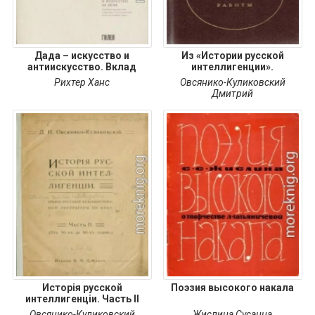
Дада – искусство и
Из «Истории русской
антиискусство. Вклад
интеллигенции».
Рихтер Ханс
Овсянико-Куликовский
Дмитрий
Исторія русской
Поэзия высокого накала
интеллигенціи. Часть II
Овсянико-Куликовский
Жислина Сусанна