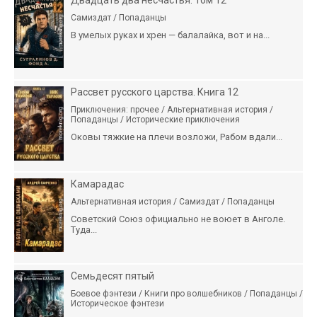
Двадцать два несчастья. Том 12
Самиздат / Попаданцы
В умелых руках и хрен — балалайка, вот и на...
Рассвет русского царства. Книга 12
Приключения: прочее / Альтернативная история /
Попаданцы / Исторические приключения
Оковы тяжкие на плечи возложи, Рабом вдали...
Камарадас
Альтернативная история / Самиздат / Попаданцы
Советский Союз официально не воюет в Анголе.
Туда...
Семьдесят пятый
Боевое фэнтези / Книги про волшебников / Попаданцы /
Историческое фэнтези