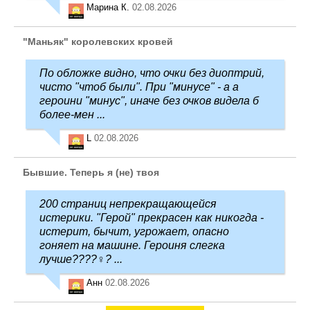
Марина К.
02.08.2026
"Маньяк" королевских кровей
По обложке видно, что очки без диоптрий,
чисто "чтоб были". При "минусе" - а а
героини "минус", иначе без очков видела б
более-мен ...
L
02.08.2026
Бывшие. Теперь я (не) твоя
200 страниц непрекращающейся
истерики. "Герой" прекрасен как никогда -
истерит, бычит, угрожает, опасно
гоняет на машине. Героиня слегка
лучше????‍♀️? ...
Анн
02.08.2026