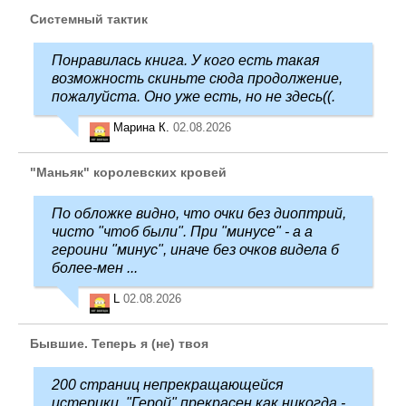
Системный тактик
Понравилась книга. У кого есть такая
возможность скиньте сюда продолжение,
пожалуйста. Оно уже есть, но не здесь((.
Марина К.
02.08.2026
"Маньяк" королевских кровей
По обложке видно, что очки без диоптрий,
чисто "чтоб были". При "минусе" - а а
героини "минус", иначе без очков видела б
более-мен ...
L
02.08.2026
Бывшие. Теперь я (не) твоя
200 страниц непрекращающейся
истерики. "Герой" прекрасен как никогда -