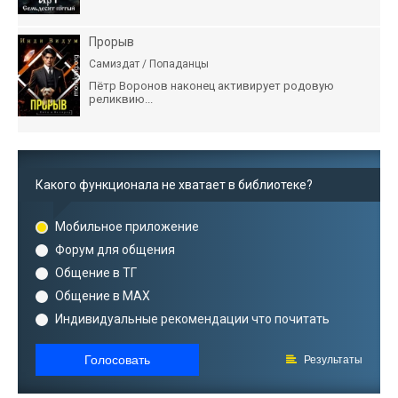
Прорыв
Самиздат / Попаданцы
Пётр Воронов наконец активирует родовую
реликвию...
Какого функционала не хватает в библиотеке?
Мобильное приложение
Форум для общения
Общение в ТГ
Общение в MAX
Индивидуальные рекомендации что почитать
Голосовать
Результаты