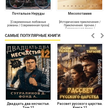
Почтальон Неруды
Месопотамия
[Современные любовные
[Исторические приключения /
романы / Современная проза]
Приключения: прочее /
Современная проза /
Историческая проза]
САМЫЕ ПОПУЛЯРНЫЕ КНИГИ
Двадцать два несчастья.
Рассвет русского царства.
Том 12
Книга 12