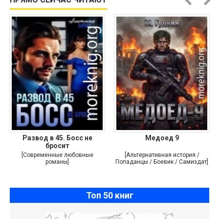
Развод в 45. Босс не
Медоед 9
бросит
[Современные любовные
[Альтернативная история /
романы]
Попаданцы / Боевик / Самиздат]
Топ 50 книг