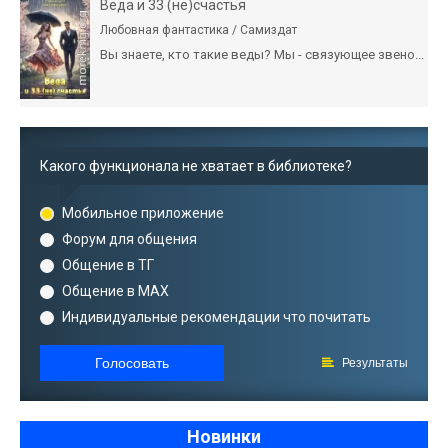
Веда и 33 (не)счастья
Любовная фантастика / Самиздат
Вы знаете, кто такие веды? Мы - связующее звено...
Какого функционала не хватает в библиотеке?
Мобильное приложение
Форум для общения
Общение в ТГ
Общение в MAX
Индивидуальные рекомендации что почитать
Голосовать
Результаты
Новинки