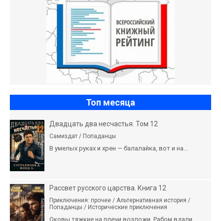
Топ месяца
Двадцать два несчастья. Том 12
Самиздат / Попаданцы
В умелых руках и хрен — балалайка, вот и на...
Рассвет русского царства. Книга 12
Приключения: прочее / Альтернативная история /
Попаданцы / Исторические приключения
Оковы тяжкие на плечи возложи, Рабом вдали...