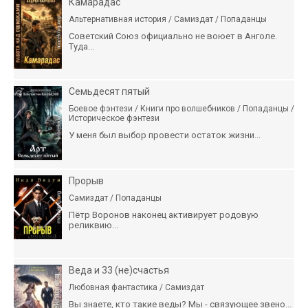
Камарадас
Альтернативная история / Самиздат / Попаданцы
Советский Союз официально не воюет в Анголе.
Туда...
Семьдесят пятый
Боевое фэнтези / Книги про волшебников / Попаданцы /
Историческое фэнтези
У меня был выбор провести остаток жизни...
Прорыв
Самиздат / Попаданцы
Пётр Воронов наконец активирует родовую
реликвию...
Веда и 33 (не)счастья
Любовная фантастика / Самиздат
Вы знаете, кто такие веды? Мы - связующее звено...