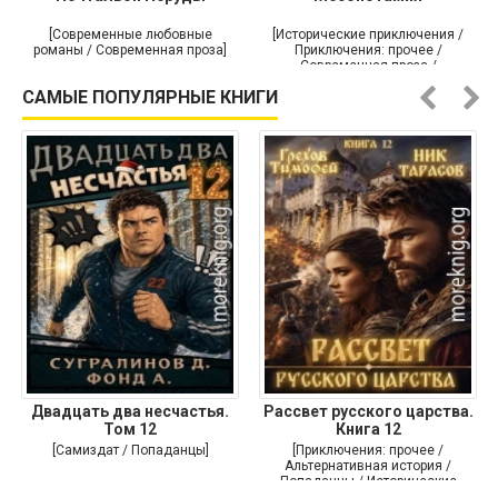
[Современные любовные
[Исторические приключения /
романы / Современная проза]
Приключения: прочее /
Современная проза /
Историческая проза]
САМЫЕ ПОПУЛЯРНЫЕ КНИГИ
Двадцать два несчастья.
Рассвет русского царства.
Том 12
Книга 12
[Самиздат / Попаданцы]
[Приключения: прочее /
Альтернативная история /
Попаданцы / Исторические
приключения]