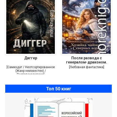
Диггер
После развода с
генералом-драконом.
Хозяйка
[Самиздат / Неотсортированное
[Любовная фантастика]
(Жанр неизвестен) /
Постапокалипсис]
Топ 50 книг