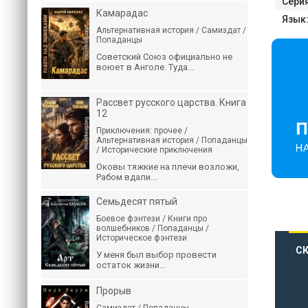
Серия
Камарадас
Язык
Альтернативная история / Самиздат /
Попаданцы
Советский Союз официально не
воюет в Анголе. Туда...
Рассвет русского царства. Книга
12
Приключения: прочее /
Альтернативная история / Попаданцы
/ Исторические приключения
Оковы тяжкие на плечи возложи,
Рабом вдали...
Семьдесят пятый
Боевое фэнтези / Книги про
волшебников / Попаданцы /
Историческое фэнтези
СК
У меня был выбор провести
остаток жизни...
Прорыв