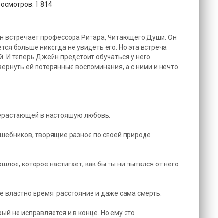
росмотров: 1 814
н встречает профессора Ритара, Читающего Души. Он
ется больше никогда не увидеть его. Но эта встреча
. И теперь Джейн предстоит обучаться у него.
 вернуть ей потерянные воспоминания, а с ними и нечто
рерастающей в настоящую любовь.
лшебников, творящие разное по своей природе
рошлое, которое настигает, как бы ты ни пытался от него
не властно время, расстояние и даже сама смерть.
ый не исправляется и в конце. Но ему это