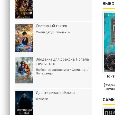
ВЫБО
Системный тактик
Самиздат / Попаданцы
Злодейка для дракона. Попала,
так попала
Любовная фантастика / Самиздат /
Попаданцы
Почт
[Совре
роман
Идентификация Блэка
Фанфик
САМЫ