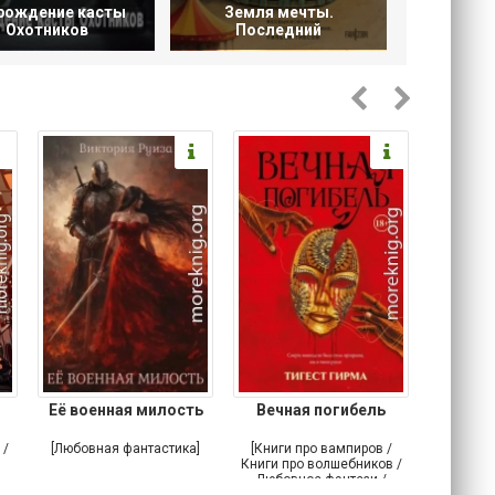
рождение касты
Земля мечты.
Охотников
Последний
Её военная милость
Вечная погибель
Возв
Бр
 /
[Любовная фантастика]
[Книги про вампиров /
[Класс
Книги про волшебников /
Любовное фэнтези /