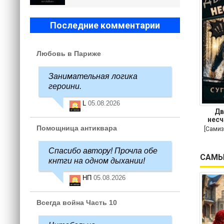
Последние комментарии
Любовь в Париже
Занимательная логика
героини.
L
05.08.2026
Дв
несч
Помощница антиквара
[Самиз
Спасибо автору! Прочла обе
САМЫ
кнтги на одном дыхании!
НП
05.08.2026
Всегда война Часть 10