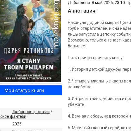
Добавлено: 8 май 2026, 23:10. П
Аннотация:
Накануне дядиной смерти Джей
груб и отвратителен, и она наде
лишь запустила цепочку событий
Возможно, только он знает, как
большее.
Пять причин прочесть книгу:
1. История детской дружбы, пе
2. Четыре уникальные касты во
волшебство.
Мой статус книги
3. Интриги, тайны, убийства и п
убежать.
:
Любовное фэнтези
/
4. Вечная любовь, над которой 
ское фэнтези
2025
5. Мрачный главный герой, котор