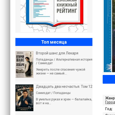
Топ месяца
Второй шанс для Лекаря
Попаданцы / Альтернативная история
/ Самиздат
Умереть после спасения чужой
жизни — не самый...
Двадцать два несчастья. Том 12
Самиздат / Попаданцы
Жанр
В умелых руках и хрен — балалайка,
Город
вот и на...
Год: