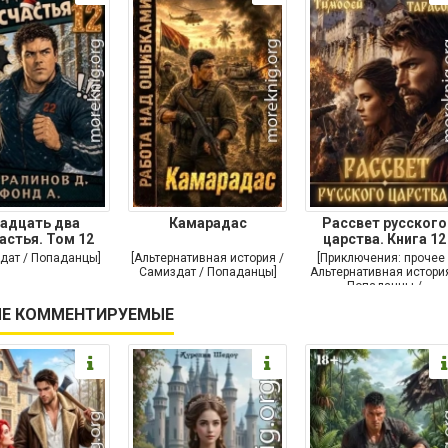
адцать два
Камарадас
Рассвет русского
астья. Том 12
царства. Книга 12
дат / Попаданцы]
[Альтернативная история /
[Приключения: прочее 
Самиздат / Попаданцы]
Альтернативная история
Попаданцы /
Исторические
Е КОММЕНТИРУЕМЫЕ
приключения]