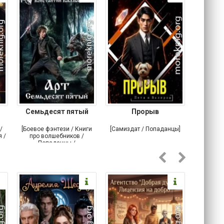
Семьдесят пятый
Прорыв
Веда и 
/
[Боевое фэнтези / Книги
[Самиздат / Попаданцы]
[Любовн
 /
про волшебников /
С
Попаданцы /
Историческое фэнтези]