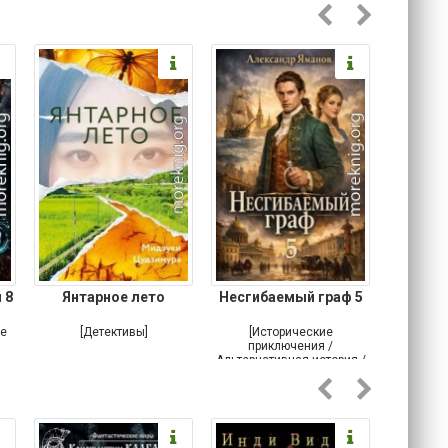
Классическое фэнтези]
 8
Янтарное лето
Несгибаемый граф 5
Зав
Кровн
ое
[Детективы]
[Исторические
[Любовн
приключения /
Альтернативная история /
Попаданцы / Самиздат]