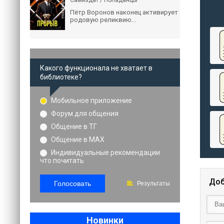
Самиздат / Попаданцы
Пётр Воронов наконец активирует
родовую реликвию...
Какого функционала не хватает в
библиотеке?
Мобильное приложение
Форум для общения
Общение в ТГ
Общение в MAX
Индивидуальные рекомендации
что почитать
Доб
Голосовать
Результаты
Новинки