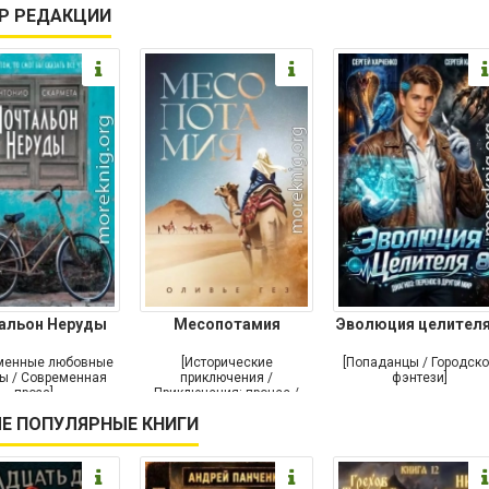
Р РЕДАКЦИИ
альон Неруды
Месопотамия
Эволюция целителя
менные любовные
[Исторические
[Попаданцы / Городск
ы / Современная
приключения /
фэнтези]
проза]
Приключения: прочее /
Современная проза /
Е ПОПУЛЯРНЫЕ КНИГИ
Историческая проза]