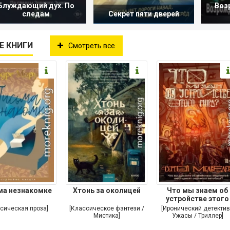
Блуждающий дух. По
Воз
следам
Секрет пяти дверей
Е КНИГИ
Смотреть все
ма незнакомке
Хтонь за околицей
Что мы знаем об
устройстве этого
мира?
сическая проза]
[Классическое фэнтези /
[Иронический детектив
Мистика]
Ужасы / Триллер]