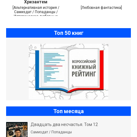
Хризантем
[Альтернативная история /
[Любовная фантастика]
Самиздат / Попаданцы /
Исторические любовные
романы]
Топ 50 книг
Топ месяца
Двадцать два несчастья. Том 12
Самиздат / Попаданцы