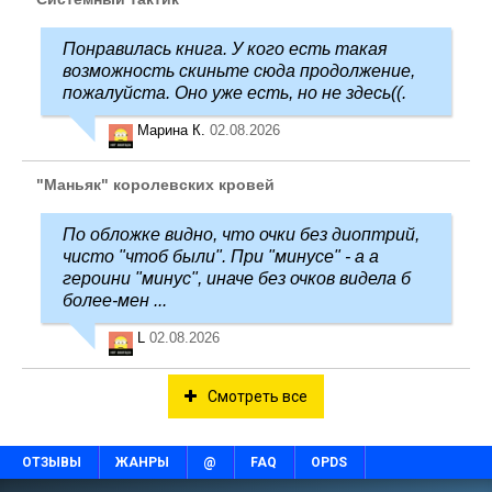
Понравилась книга. У кого есть такая
возможность скиньте сюда продолжение,
пожалуйста. Оно уже есть, но не здесь((.
Марина К.
02.08.2026
"Маньяк" королевских кровей
По обложке видно, что очки без диоптрий,
чисто "чтоб были". При "минусе" - а а
героини "минус", иначе без очков видела б
более-мен ...
L
02.08.2026
Смотреть все
ОТЗЫВЫ
ЖАНРЫ
@
FAQ
OPDS