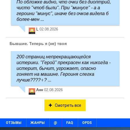
По обложке видно, что очки без диоптрий,
чисто "чтоб были". При "минусе" - а а
героини "минус", иначе без очков видела б
более-мен ...
L
02.08.2026
Бывшие. Теперь я (не) твоя
200 страниц непрекращающейся
истерики. "Герой" прекрасен как никогда -
истерит, бычит, угрожает, опасно
гоняет на машине. Героиня слегка
лучше????‍♀️? ...
Анн
02.08.2026
Смотреть все
ОТЗЫВЫ
ЖАНРЫ
@
FAQ
OPDS