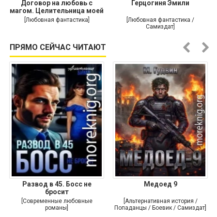
Договор на любовь с
Герцогиня Эмили
магом. Целительница моей
души
[Любовная фантастика]
[Любовная фантастика /
Самиздат]
ПРЯМО СЕЙЧАС ЧИТАЮТ
Развод в 45. Босс не
Медоед 9
бросит
[Современные любовные
[Альтернативная история /
романы]
Попаданцы / Боевик / Самиздат]