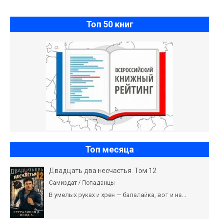
Топ 50 книг
Топ месяца
Двадцать два несчастья. Том 12
Самиздат / Попаданцы
В умелых руках и хрен — балалайка, вот и на...