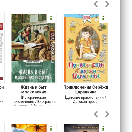
ри
Жизнь и быт
Приключения Серёжи
Оско
московских
Царапкина
разби
государей
[Исторические
[Детские приключения /
[Соврем
ии
приключения / Биографии
Детская проза]
и Мемуары / Историческая
проза / История]