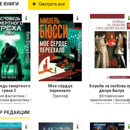
Е КНИГИ
Смотреть все
едь смертного
Мое сердце
Борьба за любовь п
греха 3
переехало
дворе Валуа
ая фантастика /
[Триллер]
[Исторические
ская фантастика /
приключения / Биограф
ючения: прочее /
и Мемуары / История]
Самиздат]
Р РЕДАКЦИИ