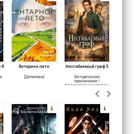
 8
Янтарное лето
Несгибаемый граф 5
Зав
Кровн
ое
[Детективы]
[Исторические
[Любовн
приключения /
Альтернативная история /
Попаданцы / Самиздат]