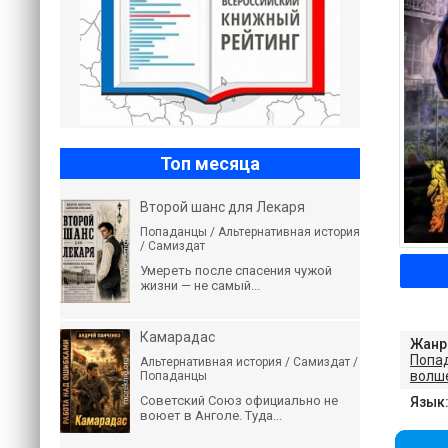
Топ месяца
Второй шанс для Лекаря
Попаданцы / Альтернативная история
/ Самиздат
Умереть после спасения чужой
жизни — не самый...
Камарадас
Жанр
Попа
Альтернативная история / Самиздат /
волш
Попаданцы
Советский Союз официально не
Язык
воюет в Анголе. Туда...