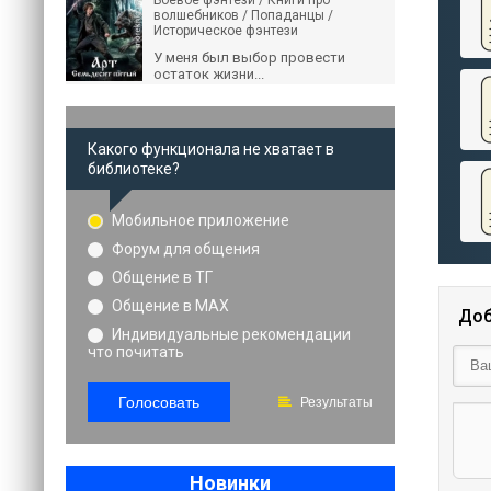
Боевое фэнтези / Книги про
волшебников / Попаданцы /
Историческое фэнтези
У меня был выбор провести
остаток жизни...
Какого функционала не хватает в
библиотеке?
Мобильное приложение
Форум для общения
Общение в ТГ
Общение в MAX
Доб
Индивидуальные рекомендации
что почитать
Голосовать
Результаты
Новинки