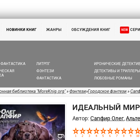
НОВИНКИ КНИГ
ЖАНРЫ
ОБСУЖДЕНИЯ КНИГ
СЕР
NEW
 ФАНТАСТИКА
ЛИТРПГ
ИРОНИЧЕСКИЕ ДЕТЕКТИ
ЧЕСКАЯ
ФЭНТЕЗИ
ДЕТЕКТИВЫ И ТРИЛЛЕРЫ
КА
ФАНТАСТИКА
ЛЮБОВНЫЕ РОМАНЫ
онная библиотека "MoreKnig.org"
»
Фэнтези
»
Городское фэнтези
»
Сапф
ИДЕАЛЬНЫЙ МИР 
Автор:
Сапфир Олег
,
Альт