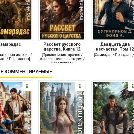
Камарадас
Рассвет русского
Двадцать два
царства. Книга 12
несчастья. Том 12
нативная история /
[Приключения: прочее /
[Самиздат / Попаданц
дат / Попаданцы]
Альтернативная история /
Попаданцы /
Исторические
Е КОММЕНТИРУЕМЫЕ
приключения]