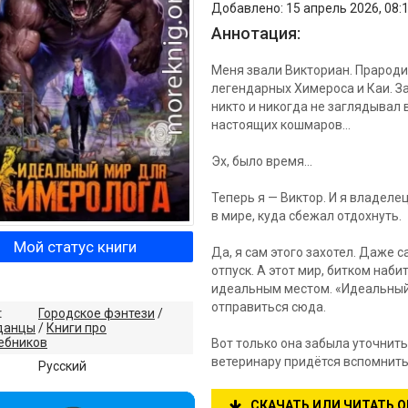
Добавлено: 15 апрель 2026, 08:1
Аннотация:
Меня звали Викториан. Прародит
легендарных Химероса и Каи. За
никто и никогда не заглядывал 
настоящих кошмаров...
Эх, было время...
Теперь я — Виктор. И я владел
в мире, куда сбежал отдохнуть.
Мой статус книги
Да, я сам этого захотел. Даже
отпуск. А этот мир, битком наб
идеальным местом. «Идеальный 
отправиться сюда.
:
Городское фэнтези
/
данцы
/
Книги про
ебников
Вот только она забыла уточнит
ветеринару придётся вспомнить
:
Русский
СКАЧАТЬ ИЛИ ЧИТАТЬ 