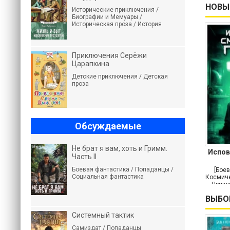
НОВЫ
Исторические приключения /
Биографии и Мемуары /
Историческая проза / История
Приключения Серёжи
Царапкина
Детские приключения / Детская
проза
Обсуждаемые
Не брат я вам, хоть и Гримм.
Испов
Часть II
Боевая фантастика / Попаданцы /
[Боев
Социальная фантастика
Космиче
Прикл
ВЫБО
Системный тактик
Самиздат / Попаданцы