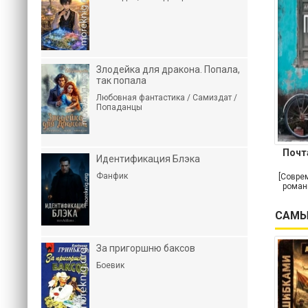
Злодейка для дракона. Попала,
так попала
Любовная фантастика / Самиздат /
Попаданцы
Почт
Идентификация Блэка
Фанфик
[Совре
роман
САМЫ
За пригоршню баксов
Боевик