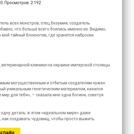
0. Просмотров: 2 192
ель всех монстров, отец безумия, создатель
бавно, что больше всего боялись именно их. Видимо,
в мой тайный блокнотик, где хранятся наброски
ец ветеринарной клиники на окраине имперской столицы
 самым могущественным и отбитым создателям нужен
итый уникальным генетическим материалом, казался
мир для тебя», — сказала мне одна богиня, советуя
ь одну деталь: в этом «идеальном мире» даже
, как создавать чудовищ, чтобы просто выжить.
ОНЛАЙН