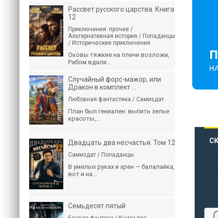
Рассвет русского царства. Книга
12
Приключения: прочее /
Альтернативная история / Попаданцы
/ Исторические приключения
Оковы тяжкие на плечи возложи,
Рабом вдали...
Случайный форс-мажор, или
Дракон в комплект ...
Любовная фантастика / Самиздат
План был гениален: выпить зелье
красоты,...
СК
Двадцать два несчастья. Том 12
Самиздат / Попаданцы
В умелых руках и хрен — балалайка,
вот и на...
Семьдесят пятый