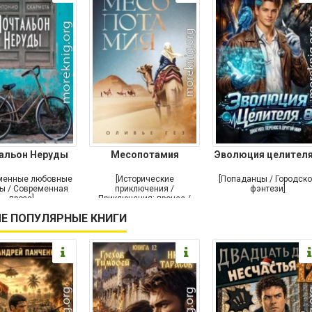
альон Неруды
Месопотамия
Эволюция целителя
менные любовные
[Исторические
[Попаданцы / Городск
ы / Современная
приключения /
фэнтези]
проза]
Приключения: прочее /
Современная проза /
Е ПОПУЛЯРНЫЕ КНИГИ
Историческая проза]