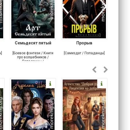
Семьдесят пятый
Прорыв
Веда и 
ы]
[Боевое фэнтези / Книги
[Самиздат / Попаданцы]
[Любовн
про волшебников /
С
Попаданцы /
Историческое фэнтези]