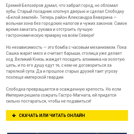
Еремей Белозёров думал, что забрал город, но обломал
зубы. Старый посадник хлопнул дверью и сделал Слободку
«Белой землей». Теперь район Александра Веверина —
вольная зона без городских налогов и чужих законов. Самое
время закатать рукава и отстроить лучшую
гастрономическую ярмарку на всём Севере!
Но независимость — это бомба с часовым механизмом. Пока
Сашка жарит мясо и считает барыши, столица уже делает
ход. Великий Князь жаждет посадить алхимика на золотую
цепь, и по его душу едут те, с кем не договориться за
тарелкой супа. Да и прошлое старых друзей таит угрозу
похлеще имперской гвардии.
Слободка превращается в осажденную крепость. Но если
Империя решила сожрать Гастро-Магната, ей придется
сильно постараться, чтобы не подавиться!
СКАЧАТЬ ИЛИ ЧИТАТЬ ОНЛАЙН