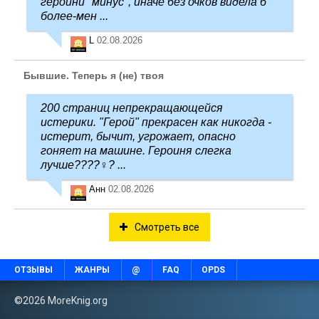
героини "минус", иначе без очков видела б
более-мен ...
L
02.08.2026
Бывшие. Теперь я (не) твоя
200 страниц непрекращающейся
истерики. "Герой" прекрасен как никогда -
истерит, бычит, угрожает, опасно
гоняет на машине. Героиня слегка
лучше????‍♀️? ...
Анн
02.08.2026
Смотреть все
ОТЗЫВЫ
ЖАНРЫ
@
FAQ
OPDS
©2026 MoreKnig.org