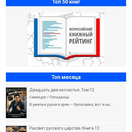
Топ 50 книг
Топ месяца
Двадцать два несчастья. Том 12
Самиздат / Попаданцы
В умелых руках и хрен — балалайка, вот и на...
Рассвет русского царства. Книга 12