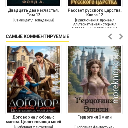
Двадцать два несчастья.
Рассвет русского царства.
Том 12
Книга 12
[Самиздат / Попаданцы]
[Приключения: прочее /
Альтернативная история /
Попаданцы / Исторические
приключения]
САМЫЕ КОММЕНТИРУЕМЫЕ
Договор на любовь с
Герцогиня Эмили
магом. Целительница моей
души
[Любовная фантастика]
[Любовная фантастика /