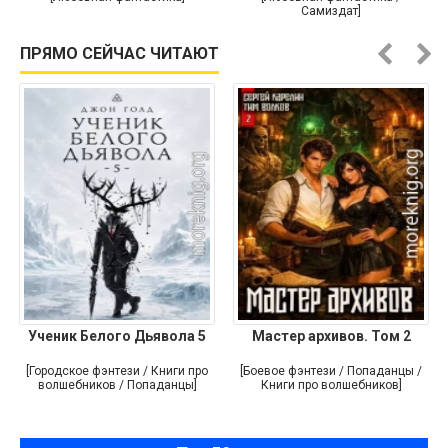
Самиздат]
ПРЯМО СЕЙЧАС ЧИТАЮТ
Ученик Белого Дьявола 5
Мастер архивов. Том 2
[Городское фэнтези / Книги про
[Боевое фэнтези / Попаданцы /
волшебников / Попаданцы]
Книги про волшебников]