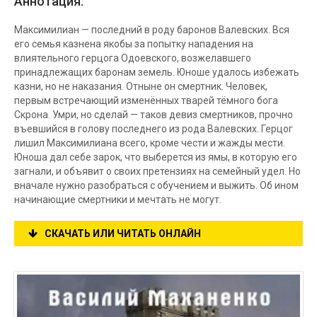
Аннотация:
Максимилиан — последний в роду баронов Валевских. Вся
его семья казнена якобы за попытку нападения на
влиятельного герцога Одоевского, возжелавшего
принадлежащих баронам земель. Юноше удалось избежать
казни, но не наказания. Отныне он смертник. Человек,
первым встречающий изменённых тварей тёмного бога
Скрона. Умри, но сделай — таков девиз смертников, прочно
въевшийся в голову последнего из рода Валевских. Герцог
лишил Максимилиана всего, кроме чести и жажды мести.
Юноша дал себе зарок, что выберется из ямы, в которую его
загнали, и объявит о своих претензиях на семейный удел. Но
вначале нужно разобраться с обучением и выжить. Об ином
начинающие смертники и мечтать не могут.
СКАЧАТЬ ИЛИ ЧИТАТЬ ОНЛАЙН