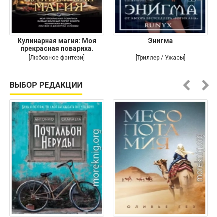
Кулинарная магия: Моя
Энигма
прекрасная повариха.
Самый
[Любовное фэнтези]
[Триллер / Ужасы]
ВЫБОР РЕДАКЦИИ