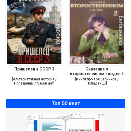
Пришелец в СССР 3
Сказание о
второстепенном злодее 2
[Альтернативная история /
[Книги про волшебников /
Попаданцы / Самиздат]
Попаданцы]
Топ 50 книг