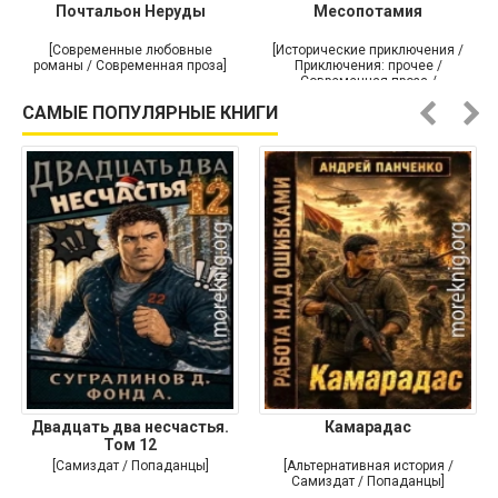
Почтальон Неруды
Месопотамия
[Современные любовные
[Исторические приключения /
романы / Современная проза]
Приключения: прочее /
Современная проза /
Историческая проза]
САМЫЕ ПОПУЛЯРНЫЕ КНИГИ
Двадцать два несчастья.
Камарадас
Том 12
[Самиздат / Попаданцы]
[Альтернативная история /
Самиздат / Попаданцы]