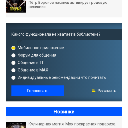
Пётр Воронов наконец активирует родовую
реликвию...
Какого функционала не хватает в библиотеке?
Мобильное приложение
Форум для общения
Общение в ТГ
Общение в MAX
Индивидуальные рекомендации что почитать
Голосовать
Результаты
Новинки
Кулинарная магия: Моя прекрасная повариха.