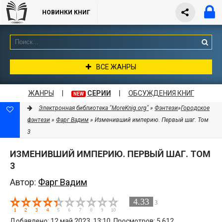
НОВИНКИ КНИГ
ВСЕ ЖАНРЫ
ЖАНРЫ
|
СЕРИИ
|
ОБСУЖДЕНИЯ КНИГ
NEW
Электронная библиотека "MoreKnig.org"
»
Фэнтези
»
Городское
фэнтези
»
Фарг Вадим
» Изменивший империю. Первый шаг. Том
3
ИЗМЕНИВШИЙ ИМПЕРИЮ. ПЕРВЫЙ ШАГ. ТОМ
3
Автор:
Фарг Вадим
4.33
3
Добавлено: 12 май 2023, 13:10. Просмотров: 5 612