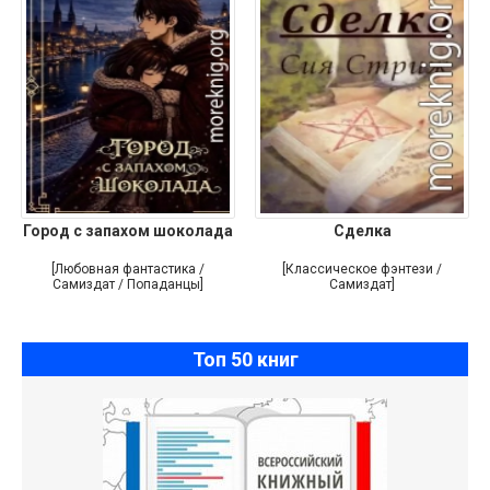
Город с запахом шоколада
Сделка
[Любовная фантастика /
[Классическое фэнтези /
Самиздат / Попаданцы]
Самиздат]
Топ 50 книг