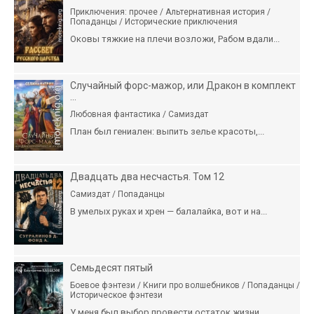
Приключения: прочее / Альтернативная история /
Попаданцы / Исторические приключения
Оковы тяжкие на плечи возложи, Рабом вдали...
Случайный форс-мажор, или Дракон в комплект
...
Любовная фантастика / Самиздат
План был гениален: выпить зелье красоты,...
Двадцать два несчастья. Том 12
Самиздат / Попаданцы
В умелых руках и хрен — балалайка, вот и на...
Семьдесят пятый
Боевое фэнтези / Книги про волшебников / Попаданцы /
Историческое фэнтези
У меня был выбор провести остаток жизни...