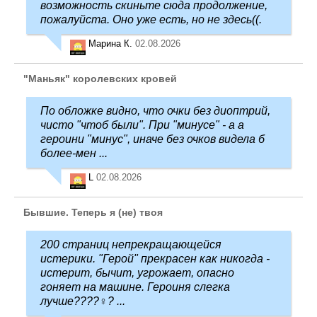
возможность скиньте сюда продолжение,
пожалуйста. Оно уже есть, но не здесь((.
Марина К.
02.08.2026
"Маньяк" королевских кровей
По обложке видно, что очки без диоптрий,
чисто "чтоб были". При "минусе" - а а
героини "минус", иначе без очков видела б
более-мен ...
L
02.08.2026
Бывшие. Теперь я (не) твоя
200 страниц непрекращающейся
истерики. "Герой" прекрасен как никогда -
истерит, бычит, угрожает, опасно
гоняет на машине. Героиня слегка
лучше????‍♀️? ...