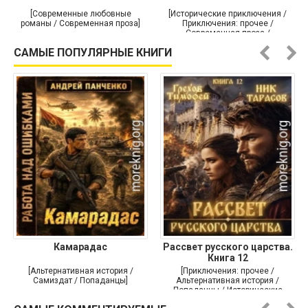
[Современные любовные
[Исторические приключения /
романы / Современная проза]
Приключения: прочее /
Современная проза /
Историческая проза]
САМЫЕ ПОПУЛЯРНЫЕ КНИГИ
Камарадас
Рассвет русского царства.
Книга 12
[Альтернативная история /
[Приключения: прочее /
Самиздат / Попаданцы]
Альтернативная история /
Попаданцы / Исторические
приключения]