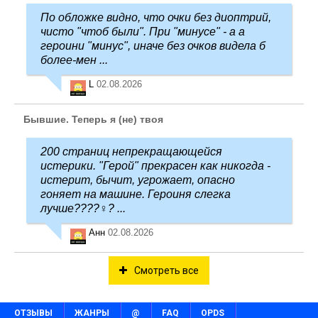
По обложке видно, что очки без диоптрий,
чисто "чтоб были". При "минусе" - а а
героини "минус", иначе без очков видела б
более-мен ...
L
02.08.2026
Бывшие. Теперь я (не) твоя
200 страниц непрекращающейся
истерики. "Герой" прекрасен как никогда -
истерит, бычит, угрожает, опасно
гоняет на машине. Героиня слегка
лучше????‍♀️? ...
Анн
02.08.2026
Смотреть все
ОТЗЫВЫ
ЖАНРЫ
@
FAQ
OPDS