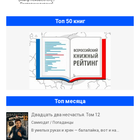
Постапокалипсис]
Топ 50 книг
Топ месяца
Двадцать два несчастья. Том 12
Самиздат / Попаданцы
В умелых руках и хрен — балалайка, вот и на...