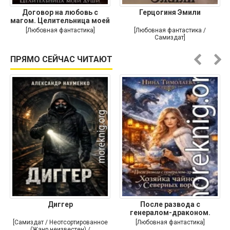
Договор на любовь с
Герцогиня Эмили
магом. Целительница моей
души
[Любовная фантастика]
[Любовная фантастика /
Самиздат]
ПРЯМО СЕЙЧАС ЧИТАЮТ
Диггер
После развода с
генералом-драконом.
Хозяйка
[Самиздат / Неотсортированное
[Любовная фантастика]
(Жанр неизвестен) /