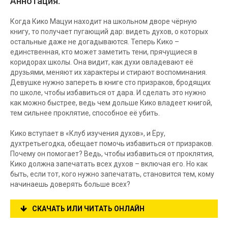
Аннотация:
Когда Кико Мацуи находит на школьном дворе чёрную
книгу, то получает пугающий дар: видеть духов, о которых
остальные даже не догадываются. Теперь Кико –
единственная, кто может заметить тени, прячущиеся в
коридорах школы. Она видит, как духи овладевают её
друзьями, меняют их характеры и стирают воспоминания.
Девушке нужно запереть в книге сто призраков, бродящих
по школе, чтобы избавиться от дара. И сделать это нужно
как можно быстрее, ведь чем дольше Кико владеет книгой,
тем сильнее проклятие, способное её убить.
Кико вступает в «Клуб изучения духов», и Ёру,
духтретьегодка, обещает помочь избавиться от призраков.
Почему он помогает? Ведь, чтобы избавиться от проклятия,
Кико должна запечатать всех духов – включая его. Но как
быть, если тот, кого нужно запечатать, становится тем, кому
начинаешь доверять больше всех?
СКАЧАТЬ ИЛИ ЧИТАТЬ ОНЛАЙН