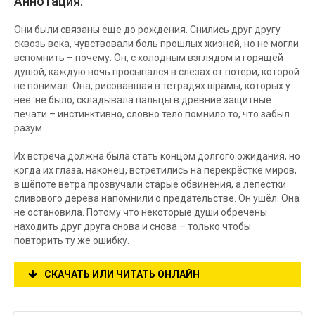
Аннотация:
Они были связаны еще до рождения. Снились друг другу
сквозь века, чувствовали боль прошлых жизней, но не могли
вспомнить – почему. Он, с холодным взглядом и горящей
душой, каждую ночь просыпался в слезах от потери, которой
не понимал. Она, рисовавшая в тетрадях шрамы, которых у
неё не было, складывала пальцы в древние защитные
печати – инстинктивно, словно тело помнило то, что забыл
разум.
Их встреча должна была стать концом долгого ожидания, но
когда их глаза, наконец, встретились на перекрёстке миров,
в шёпоте ветра прозвучали старые обвинения, а лепестки
сливового дерева напомнили о предательстве. Он ушёл. Она
не остановила. Потому что некоторые души обречены
находить друг друга снова и снова – только чтобы
повторить ту же ошибку.
СКАЧАТЬ ИЛИ ЧИТАТЬ ОНЛАЙН