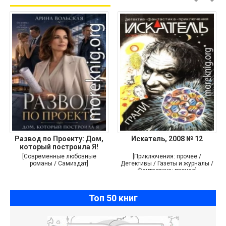
Развод по Проекту: Дом,
Искатель, 2008 № 12
который построила Я!
[Современные любовные
[Приключения: прочее /
романы / Самиздат]
Детективы / Газеты и журналы /
Фантастика: прочее]
Топ 50 книг