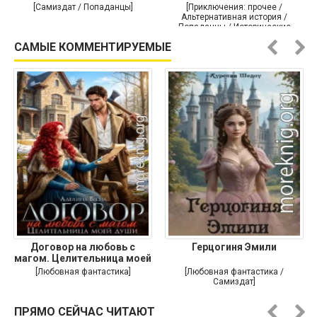
[Самиздат / Попаданцы]
[Приключения: прочее /
Альтернативная история /
Попаданцы / Исторические
приключения]
САМЫЕ КОММЕНТИРУЕМЫЕ
Договор на любовь с
Герцогиня Эмили
магом. Целительница моей
души
[Любовная фантастика]
[Любовная фантастика /
Самиздат]
ПРЯМО СЕЙЧАС ЧИТАЮТ