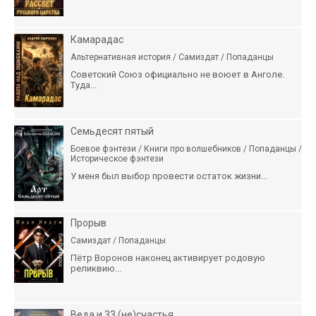
Камарадас
Альтернативная история / Самиздат / Попаданцы
Советский Союз официально не воюет в Анголе.
Туда...
Семьдесят пятый
Боевое фэнтези / Книги про волшебников / Попаданцы /
Историческое фэнтези
У меня был выбор провести остаток жизни...
Прорыв
Самиздат / Попаданцы
Пётр Воронов наконец активирует родовую
реликвию...
Веда и 33 (не)счастья