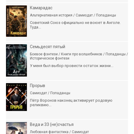
Камарадас
Альтернативная история / Самиздат / Попаданцы
Советский Союз официально не воюет в Анголе.
Туда...
Семьдесят пятый
Боевое фэнтези / Книги про волшебников / Попаданцы /
Историческое фэнтези
У меня был выбор провести остаток жизни...
Прорыв
Самиздат / Попаданцы
Пётр Воронов наконец активирует родовую
реликвию...
Веда и 33 (не)счастья
Любовная фантастика / Самиздат