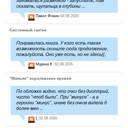
заниматься разведкой - запустить, так
сказать, щупальца в глубины ...
Павел Фомин
03.08.2026
Системный тактик
Понравилась книга. У кого есть такая
возможность скиньте сюда продолжение,
пожалуйста. Оно уже есть, но не здесь((.
Марина К.
02.08.2026
"Маньяк" королевских кровей
По обложке видно, что очки без диоптрий,
чисто "чтоб были". При "минусе" - а а
героини "минус", иначе без очков видела б
более-мен ...
L
02.08.2026