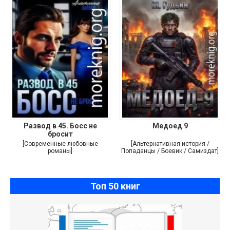
Развод в 45. Босс не
Медоед 9
бросит
[Современные любовные
[Альтернативная история /
романы]
Попаданцы / Боевик / Самиздат]
Топ 50 книг