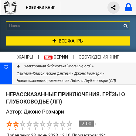
НОВИНКИ КНИГ
ВСЕ ЖАНРЫ
ЖАНРЫ
|
СЕРИИ
|
ОБСУЖДЕНИЯ КНИГ
NEW
Электронная библиотека "MoreKnig.org"
»
Фэнтези
»
Классическое фэнтези
»
Джонс Розмари
»
Нерассказанные приключения. Грёзы о Глубоководье (ЛП)
НЕРАССКАЗАННЫЕ ПРИКЛЮЧЕНИЯ. ГРЁЗЫ О
ГЛУБОКОВОДЬЕ (ЛП)
Автор:
Джонс Розмари
2.00
1
Добавлено: 23 июнь 2023, 12:10. Просмотров: 424