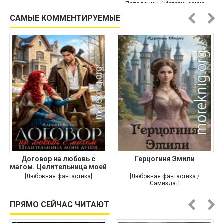
Попаданцы / Исторические
приключения]
САМЫЕ КОММЕНТИРУЕМЫЕ
Договор на любовь с
Герцогиня Эмили
магом. Целительница моей
души
[Любовная фантастика]
[Любовная фантастика /
Самиздат]
ПРЯМО СЕЙЧАС ЧИТАЮТ