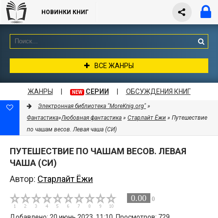
НОВИНКИ КНИГ
ВСЕ ЖАНРЫ
ЖАНРЫ
|
СЕРИИ
|
ОБСУЖДЕНИЯ КНИГ
NEW
Электронная библиотека "MoreKnig.org"
»
Фантастика
»
Любовная фантастика
»
Старлайт Ёжи
» Путешествие
по чашам весов. Левая чаша (СИ)
ПУТЕШЕСТВИЕ ПО ЧАШАМ ВЕСОВ. ЛЕВАЯ
ЧАША (СИ)
Автор:
Старлайт Ёжи
0.00
0
Добавлено: 20 июнь 2023, 11:10. Просмотров: 729