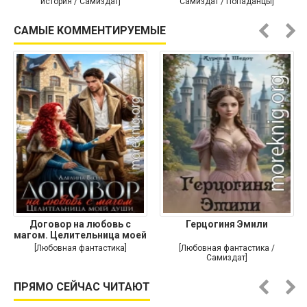
история / Самиздат]
Самиздат / Попаданцы]
САМЫЕ КОММЕНТИРУЕМЫЕ
Договор на любовь с
Герцогиня Эмили
магом. Целительница моей
души
[Любовная фантастика]
[Любовная фантастика /
Самиздат]
ПРЯМО СЕЙЧАС ЧИТАЮТ