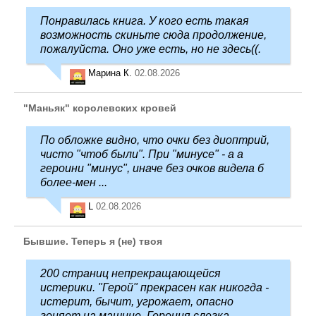
Понравилась книга. У кого есть такая
возможность скиньте сюда продолжение,
пожалуйста. Оно уже есть, но не здесь((.
Марина К.
02.08.2026
"Маньяк" королевских кровей
По обложке видно, что очки без диоптрий,
чисто "чтоб были". При "минусе" - а а
героини "минус", иначе без очков видела б
более-мен ...
L
02.08.2026
Бывшие. Теперь я (не) твоя
200 страниц непрекращающейся
истерики. "Герой" прекрасен как никогда -
истерит, бычит, угрожает, опасно
гоняет на машине. Героиня слегка