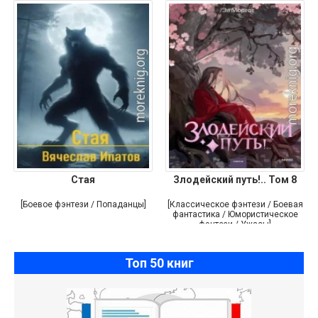
Стая
Злодейский путь!.. Том 8
[Боевое фэнтези / Попаданцы]
[Классическое фэнтези / Боевая
фантастика / Юмористическое
фэнтези / Ужасы]
Топ 50 книг