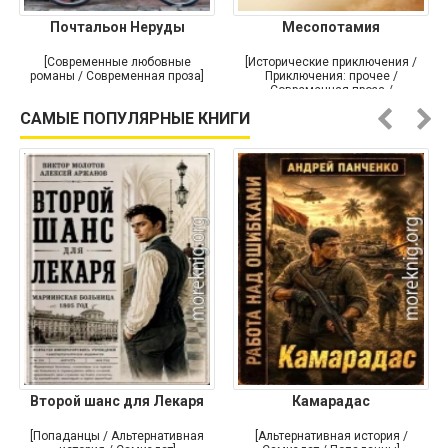
Почтальон Неруды
Месопотамия
[Современные любовные
[Исторические приключения /
романы / Современная проза]
Приключения: прочее /
Современная проза /
Историческая проза]
САМЫЕ ПОПУЛЯРНЫЕ КНИГИ
Второй шанс для Лекаря
Камарадас
[Попаданцы / Альтернативная
[Альтернативная история /