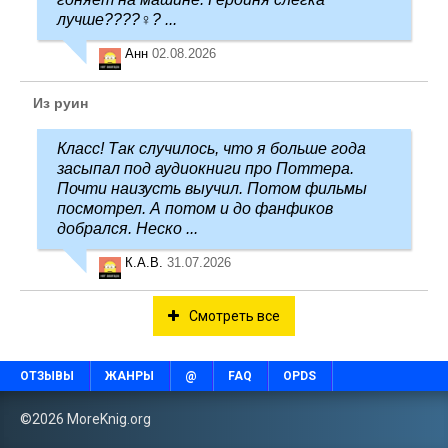
лучше????‍♀️? ...
Анн
02.08.2026
Из руин
Класс! Так случилось, что я больше года
засыпал под аудиокниги про Поттера.
Почти наизусть выучил. Потом фильмы
посмотрел. А потом и до фанфиков
добрался. Неско ...
К.А.В.
31.07.2026
Смотреть все
ОТЗЫВЫ
ЖАНРЫ
@
FAQ
OPDS
©2026 MoreKnig.org