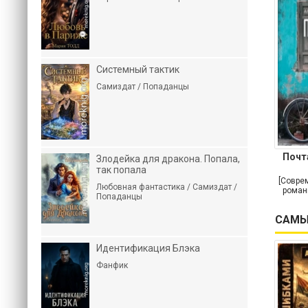
Системный тактик
Самиздат / Попаданцы
Почт
Злодейка для дракона. Попала,
так попала
[Совре
Любовная фантастика / Самиздат /
роман
Попаданцы
САМЫ
Идентификация Блэка
Фанфик