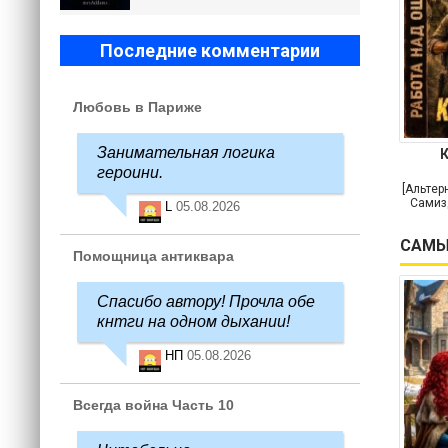
Последние комментарии
Любовь в Париже
Занимательная логика
героини.
[Альтер
Самиз
L
05.08.2026
САМЫ
Помощница антиквара
Спасибо автору! Прочла обе
кнтги на одном дыхании!
НП
05.08.2026
Всегда война Часть 10