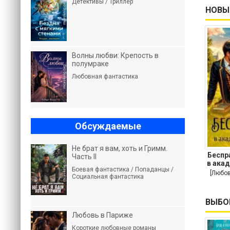
Детективы / Триллер
НОВЫ
Волны любви: Крепость в
полумраке
Любовная фантастика
Обсуждаемые
Не брат я вам, хоть и Гримм.
Беспр
Часть II
в ака
Боевая фантастика / Попаданцы /
[Любов
Социальная фантастика
ВЫБО
Любовь в Париже
Короткие любовные романы