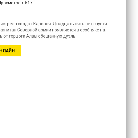
 Просмотров: 517
выстрела солдат Карваля. Двадцать пять лет спустя
 капитан Северной армии появляется в особняке на
ь от герцога Алвы обещанную дуэль.
ОНЛАЙН