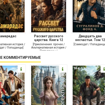
Камарадас
Рассвет русского
Двадцать два
царства. Книга 12
несчастья. Том 12
нативная история /
[Приключения: прочее /
[Самиздат / Попаданц
дат / Попаданцы]
Альтернативная история /
Попаданцы /
Исторические
Е КОММЕНТИРУЕМЫЕ
приключения]