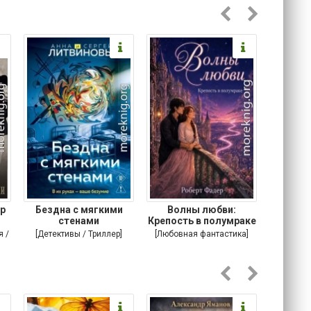
р
Бездна с мягкими
Волны любви:
Подонок
стенами
Крепость в полумраке
я /
[Детективы / Триллер]
[Любовная фантастика]
[Соврем
романы /
т]