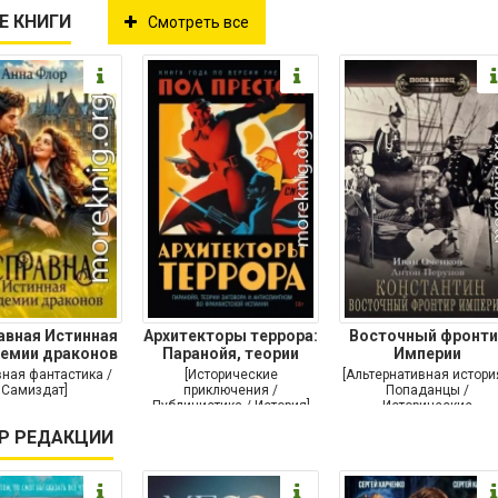
Е КНИГИ
Смотреть все
авная Истинная
Архитекторы террора:
Восточный фронти
демии драконов
Паранойя, теории
Империи
заговора и
ная фантастика /
[Исторические
[Альтернативная истори
Самиздат]
приключения /
Попаданцы /
Публицистика / История]
Исторические
приключения / Самизда
Р РЕДАКЦИИ