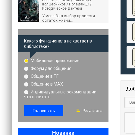
Боевое фэнтези / Книги про
волшебников / Попаданцы /
Историческое фэнтези
У меня был выбор провести
остаток жизни...
Какого функционала не хватает в
библиотеке?
Мобильное приложение
Форум для общения
Общение в ТГ
Общение в MAX
Доб
Индивидуальные рекомендации
что почитать
Голосовать
Результаты
Новинки