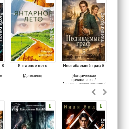
 8
Янтарное лето
Несгибаемый граф 5
Зав
Кровн
ое
[Детективы]
[Исторические
[Любовн
приключения /
Альтернативная история /
Попаданцы / Самиздат]