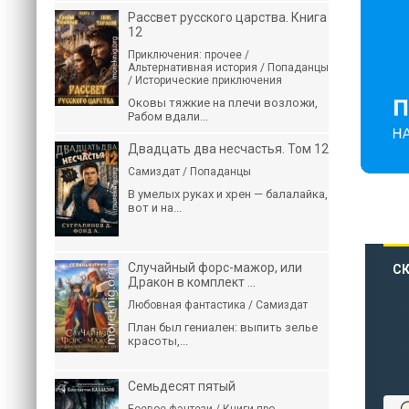
Рассвет русского царства. Книга
12
Приключения: прочее /
Альтернативная история / Попаданцы
/ Исторические приключения
Оковы тяжкие на плечи возложи,
Рабом вдали...
Двадцать два несчастья. Том 12
Самиздат / Попаданцы
В умелых руках и хрен — балалайка,
вот и на...
Случайный форс-мажор, или
СК
Дракон в комплект ...
Любовная фантастика / Самиздат
План был гениален: выпить зелье
красоты,...
Семьдесят пятый