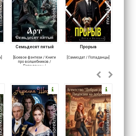
Семьдесят пятый
Прорыв
Веда и 
ы]
[Боевое фэнтези / Книги
[Самиздат / Попаданцы]
[Любовн
про волшебников /
С
Попаданцы /
Историческое фэнтези]