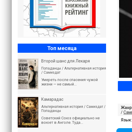
Топ месяца
Второй шанс для Лекаря
Попаданцы / Альтернативная история
/ Самиздат
Умереть после спасения чужой
жизни — не самый...
Камарадас
Альтернативная история / Самиздат /
Жанр
Попаданцы
/
Сам
Советский Союз официально не
Язык
воюет в Анголе. Туда...