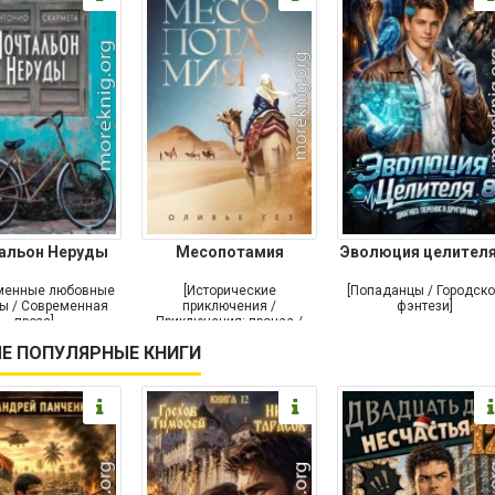
альон Неруды
Месопотамия
Эволюция целителя
менные любовные
[Исторические
[Попаданцы / Городск
ы / Современная
приключения /
фэнтези]
проза]
Приключения: прочее /
Современная проза /
Е ПОПУЛЯРНЫЕ КНИГИ
Историческая проза]