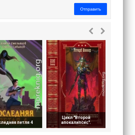
Отправить
Цикл "Ри
Р
Цикл "Второй
ледняя петля 4
апокалипсис".