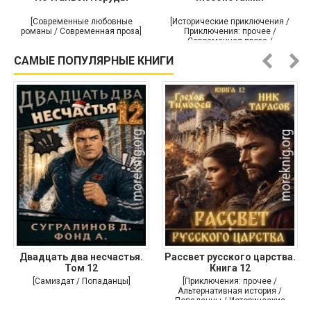
[Современные любовные
[Исторические приключения /
романы / Современная проза]
Приключения: прочее /
Современная проза /
Историческая проза]
САМЫЕ ПОПУЛЯРНЫЕ КНИГИ
Двадцать два несчастья.
Рассвет русского царства.
Том 12
Книга 12
[Самиздат / Попаданцы]
[Приключения: прочее /
Альтернативная история /
Попаданцы / Исторические
приключения]