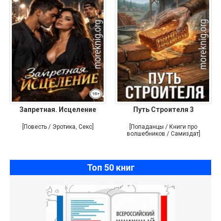
Запретная. Исцеление
Путь Строителя 3
[Повесть / Эротика, Секс]
[Попаданцы / Книги про
волшебников / Самиздат]
Топ 50 книг