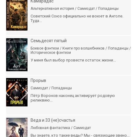
Камарадас
Альтернативная история / Самиздат / Попаданцы
Советский Союз официально не воюет в Анголе.
Туда...
Семьдесят пятый
Боевое фэнтези / Книги про волшебников / Попаданцы /
Историческое фэнтези
У меня был выбор провести остаток жизни...
Прорыв
Самиздат / Попаданцы
Пётр Воронов наконец активирует родовую
реликвию...
Веда и 33 (не)счастья
Любовная фантастика / Самиздат
Вы знаете, кто такие веды? Мы - связующее звено...