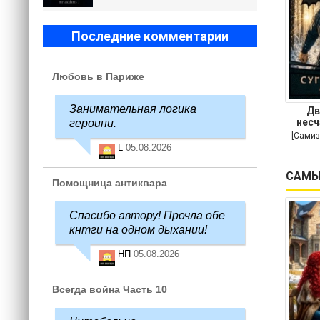
Последние комментарии
Любовь в Париже
Занимательная логика
Дв
несч
героини.
[Самиз
L
05.08.2026
САМЫ
Помощница антиквара
Спасибо автору! Прочла обе
кнтги на одном дыхании!
НП
05.08.2026
Всегда война Часть 10