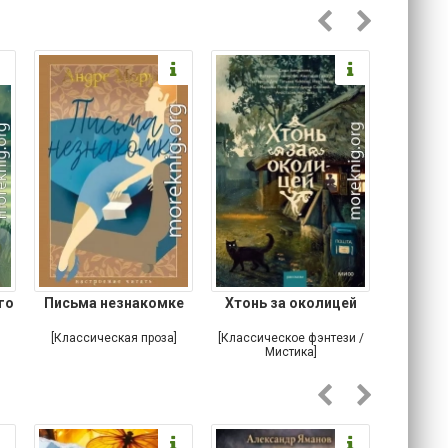
го
Письма незнакомке
Хтонь за околицей
Что м
устро
[Классическая проза]
[Классическое фэнтези /
[Ирониче
Мистика]
Ужас