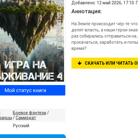
Добавлено: 12 май 2026, 17:10. 
Аннотация:
На Земле происходит чёр-те что
делят власть, а наши герои ока
раз собирались отправиться на
прокачаться, заработать и попы
время?
СКАЧАТЬ ИЛИ ЧИТАТЬ 
Мой статус книги
:
Боевое фэнтези
/
данцы
/
Самиздат
:
Русский