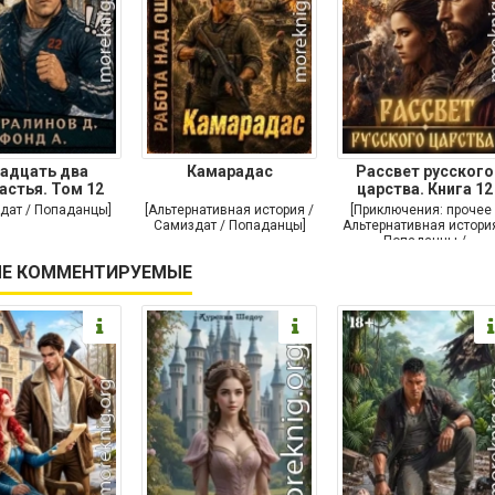
адцать два
Камарадас
Рассвет русского
астья. Том 12
царства. Книга 12
дат / Попаданцы]
[Альтернативная история /
[Приключения: прочее 
Самиздат / Попаданцы]
Альтернативная история
Попаданцы /
Исторические
Е КОММЕНТИРУЕМЫЕ
приключения]