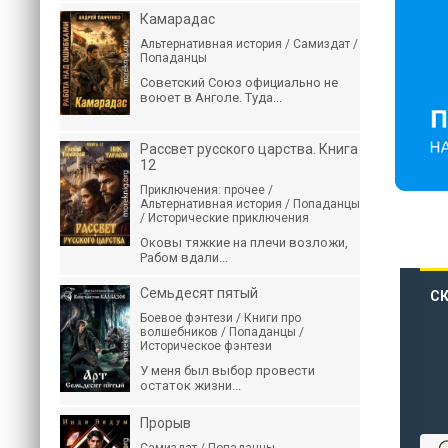
Камарадас
Альтернативная история / Самиздат /
Попаданцы
Советский Союз официально не
воюет в Анголе. Туда...
Рассвет русского царства. Книга
12
Приключения: прочее /
Альтернативная история / Попаданцы
/ Исторические приключения
Оковы тяжкие на плечи возложи,
Рабом вдали...
Семьдесят пятый
СК
Боевое фэнтези / Книги про
волшебников / Попаданцы /
Историческое фэнтези
У меня был выбор провести
остаток жизни...
Прорыв