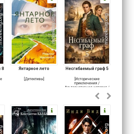
 8
Янтарное лето
Несгибаемый граф 5
Зав
Кровн
ое
[Детективы]
[Исторические
[Любовн
приключения /
Альтернативная история /
Попаданцы / Самиздат]