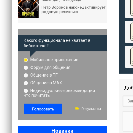
Самиздат / Попаданцы
Пётр Воронов наконец активирует
родовую реликвию...
Какого функционала не хватает в
библиотеке?
Мобильное приложение
Форум для общения
Общение в ТГ
Общение в MAX
Доб
Индивидуальные рекомендации
что почитать
Голосовать
Результаты
Новинки