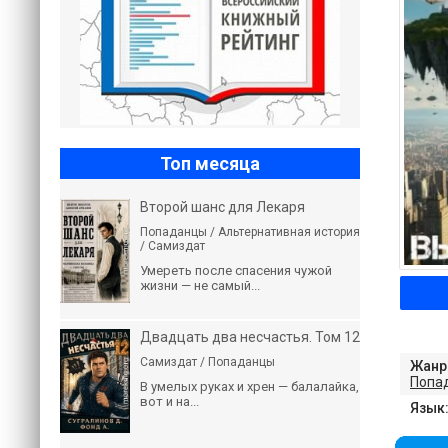
Топ месяца
Второй шанс для Лекаря
Попаданцы / Альтернативная история
/ Самиздат
Умереть после спасения чужой
жизни — не самый...
Двадцать два несчастья. Том 12
Самиздат / Попаданцы
Жанр
Попа
В умелых руках и хрен — балалайка,
вот и на...
Язык