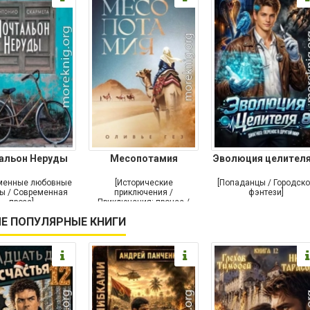
альон Неруды
Месопотамия
Эволюция целителя
менные любовные
[Исторические
[Попаданцы / Городск
ы / Современная
приключения /
фэнтези]
проза]
Приключения: прочее /
Современная проза /
Е ПОПУЛЯРНЫЕ КНИГИ
Историческая проза]