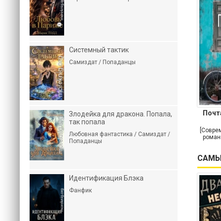
Системный тактик
Самиздат / Попаданцы
Почт
Злодейка для дракона. Попала,
так попала
[Совре
Любовная фантастика / Самиздат /
роман
Попаданцы
САМЫ
Идентификация Блэка
Фанфик