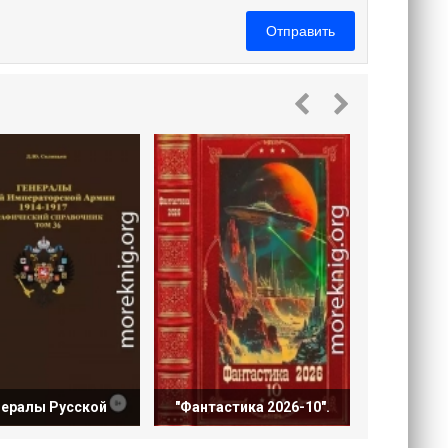
Отправить
"Фантасти
нералы Русской
"Фантастика 2026-10".