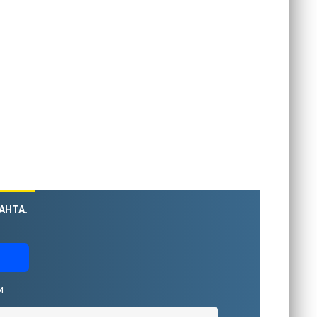
АНТА.
и