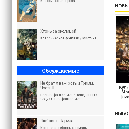
Классическая проза
НОВЫ
Хтонь за околицей
Классическое фэнтези / Мистика
Обсуждаемые
Не брат я вам, хоть и Гримм.
Кули
Часть II
Моя
Боевая фантастика / Попаданцы /
пов
[Люб
Социальная фантастика
ВЫБО
Любовь в Париже
Короткие любовные романы