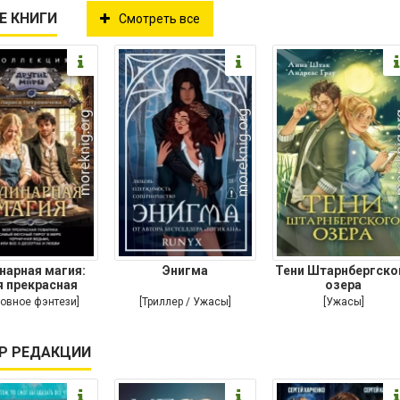
Е КНИГИ
Смотреть все
нарная магия:
Энигма
Тени Штарнбергско
 прекрасная
озера
ариха. Самый
овное фэнтези]
[Триллер / Ужасы]
[Ужасы]
Р РЕДАКЦИИ