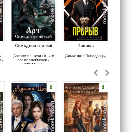
Семьдесят пятый
Прорыв
Веда и 
/
[Боевое фэнтези / Книги
[Самиздат / Попаданцы]
[Любовн
 /
про волшебников /
С
Попаданцы /
Историческое фэнтези]