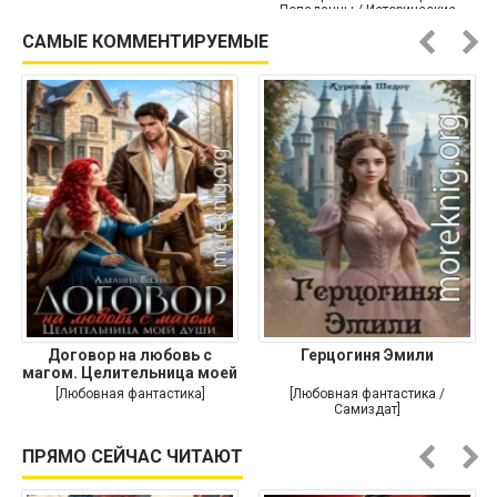
Попаданцы / Исторические
приключения]
САМЫЕ КОММЕНТИРУЕМЫЕ
Договор на любовь с
Герцогиня Эмили
магом. Целительница моей
души
[Любовная фантастика]
[Любовная фантастика /
Самиздат]
ПРЯМО СЕЙЧАС ЧИТАЮТ