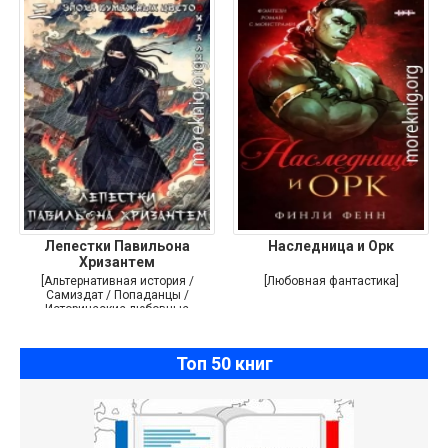
Лепестки Павильона
Наследница и Орк
Хризантем
[Альтернативная история /
[Любовная фантастика]
Самиздат / Попаданцы /
Исторические любовные
романы]
Топ 50 книг