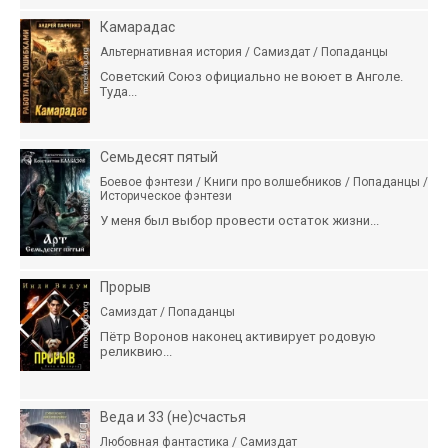
Камарадас
Альтернативная история / Самиздат / Попаданцы
Советский Союз официально не воюет в Анголе.
Туда...
Семьдесят пятый
Боевое фэнтези / Книги про волшебников / Попаданцы /
Историческое фэнтези
У меня был выбор провести остаток жизни...
Прорыв
Самиздат / Попаданцы
Пётр Воронов наконец активирует родовую
реликвию...
Веда и 33 (не)счастья
Любовная фантастика / Самиздат