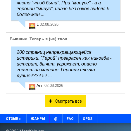
чисто "чтоб были". При "минусе" - а а
героини "минус", иначе без очков видела б
более-мен ...
L
02.08.2026
Бывшие. Теперь я (не) твоя
200 страниц непрекращающейся
истерики. "Герой" прекрасен как никогда -
истерит, бычит, угрожает, опасно
гоняет на машине. Героиня слегка
лучше????‍♀️? ...
Анн
02.08.2026
Смотреть все
ОТЗЫВЫ
ЖАНРЫ
@
FAQ
OPDS