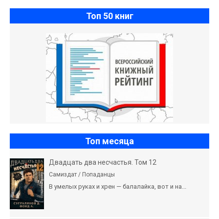
Топ 50 книг
Топ месяца
Двадцать два несчастья. Том 12
Самиздат / Попаданцы
В умелых руках и хрен — балалайка, вот и на...