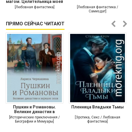
магом. Целительница моей
души
[Любовная фантастика]
[Любовная фантастика /
Самиздат]
ПРЯМО СЕЙЧАС ЧИТАЮТ
Пушкин и Романовы.
Пленница Владыки Тьмы
Великие династии в
зеркале эпох
[Исторические приключения /
[Эротика, Секс / Любовная
Биографии и Мемуары]
фантастика]