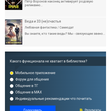
Пётр Воронов наконец активирует родовую
реликвию...
Веда и 33 (не)счастья
Любовная фантастика / Самиздат
Вы знаете, кто такие веды? Мы - связующее звено...
Какого функционала не хватает в библиотеке?
Мобильное приложение
Форум для общения
Общение в ТГ
Общение в MAX
Индивидуальные рекомендации что почитать
Голосовать
Результаты