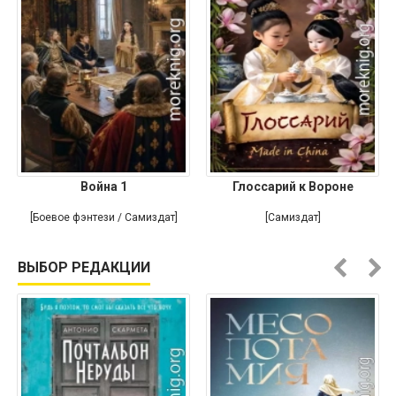
Война 1
Глоссарий к Вороне
[Боевое фэнтези / Самиздат]
[Самиздат]
ВЫБОР РЕДАКЦИИ