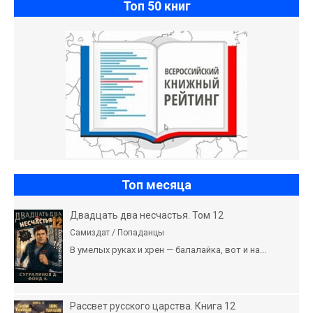
Топ 50 книг
Топ месяца
Двадцать два несчастья. Том 12
Самиздат / Попаданцы
В умелых руках и хрен — балалайка, вот и на...
Рассвет русского царства. Книга 12