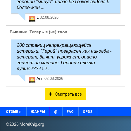
героини "минус", иначе без очков видела б
более-мен ...
L
02.08.2026
Бывшие. Теперь я (не) твоя
200 страниц непрекращающейся
истерики. "Герой" прекрасен как никогда -
истерит, бычит, угрожает, опасно
гоняет на машине. Героиня слегка
лучше????‍♀️? ...
Анн
02.08.2026
Смотреть все
ОТЗЫВЫ
ЖАНРЫ
@
FAQ
OPDS
©2026 MoreKnig.org