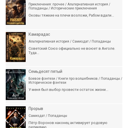
Приключения: прочее / Альтернативная история /
Попаданцы / Исторические приключения
Оковы тяжкие на плечи возложи, Рабом вдали...
Камарадас
Альтернативная история / Самиздат / Попаданцы
Советский Союз официально не воюет в Анголе.
Туда...
Семьдесят пятый
Боевое фэнтези / Книги про волшебников / Попаданцы /
Историческое фэнтези
У меня был выбор провести остаток жизни...
Прорыв
Самиздат / Попаданцы
Пётр Воронов наконец активирует родовую
реликвию...