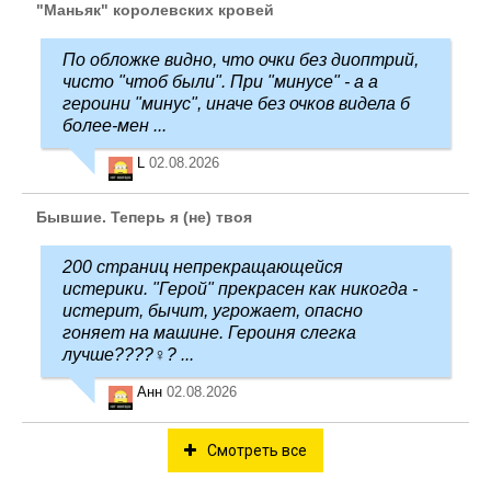
"Маньяк" королевских кровей
По обложке видно, что очки без диоптрий,
чисто "чтоб были". При "минусе" - а а
героини "минус", иначе без очков видела б
более-мен ...
L
02.08.2026
Бывшие. Теперь я (не) твоя
200 страниц непрекращающейся
истерики. "Герой" прекрасен как никогда -
истерит, бычит, угрожает, опасно
гоняет на машине. Героиня слегка
лучше????‍♀️? ...
Анн
02.08.2026
Смотреть все