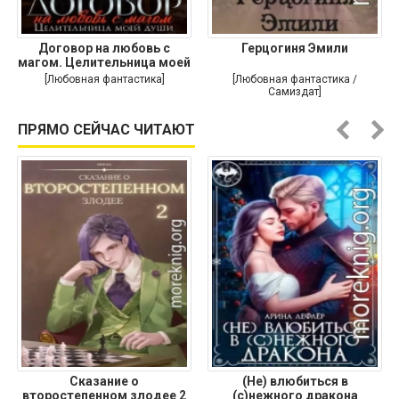
Договор на любовь с
Герцогиня Эмили
магом. Целительница моей
души
[Любовная фантастика]
[Любовная фантастика /
Самиздат]
ПРЯМО СЕЙЧАС ЧИТАЮТ
Сказание о
(Не) влюбиться в
второстепенном злодее 2
(с)нежного дракона