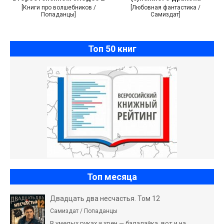
[Книги про волшебников /
[Любовная фантастика /
Попаданцы]
Самиздат]
Топ 50 книг
Топ месяца
Двадцать два несчастья. Том 12
Самиздат / Попаданцы
В умелых руках и хрен — балалайка, вот и на...