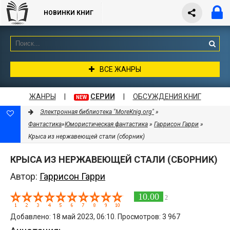
НОВИНКИ КНИГ
ВСЕ ЖАНРЫ
ЖАНРЫ
|
СЕРИИ
|
ОБСУЖДЕНИЯ КНИГ
NEW
Электронная библиотека "MoreKnig.org"
»
Фантастика
»
Юмористическая фантастика
»
Гаррисон Гарри
»
Крыса из нержавеющей стали (сборник)
КРЫСА ИЗ НЕРЖАВЕЮЩЕЙ СТАЛИ (СБОРНИК)
Автор:
Гаррисон Гарри
10.00
2
Добавлено: 18 май 2023, 06:10. Просмотров: 3 967