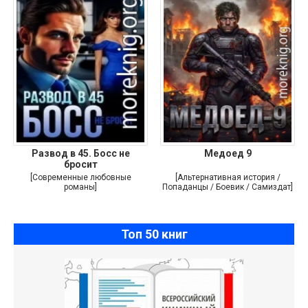
Развод в 45. Босс не
Медоед 9
бросит
[Современные любовные
[Альтернативная история /
романы]
Попаданцы / Боевик / Самиздат]
Топ 50 книг