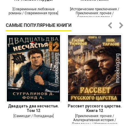
[Современные любовные
[Исторические приключения /
романы / Современная проза]
Приключения: прочее /
Современная проза /
Историческая проза]
САМЫЕ ПОПУЛЯРНЫЕ КНИГИ
Двадцать два несчастья.
Рассвет русского царства.
Том 12
Книга 12
[Самиздат / Попаданцы]
[Приключения: прочее /
Альтернативная история /
Попаданцы / Исторические
приключения]