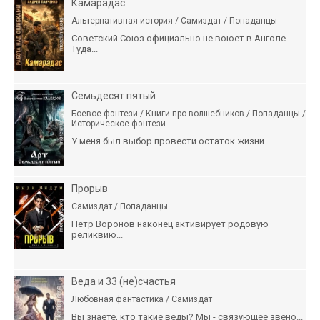
Камарадас
Альтернативная история / Самиздат / Попаданцы
Советский Союз официально не воюет в Анголе.
Туда...
Семьдесят пятый
Боевое фэнтези / Книги про волшебников / Попаданцы /
Историческое фэнтези
У меня был выбор провести остаток жизни...
Прорыв
Самиздат / Попаданцы
Пётр Воронов наконец активирует родовую
реликвию...
Веда и 33 (не)счастья
Любовная фантастика / Самиздат
Вы знаете, кто такие веды? Мы - связующее звено...